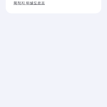
목적지 뒤셀도르프
Qatar
그룹
비즈
비즈
도움
Airways
사
니스
니스
말
솔루
파트
카타르
하마드
문의
션
너
언제나 인터넷을 이용하세요
항공
국제공
FAQ 둘
소개
항
기업
제휴
러보기
경
카타르
여행
마케팅
여행
력
항공
비욘드
전자
알람
보도
전용기
비즈니
구매
자
서비
스
및 공
료
스
QMIC
급업체