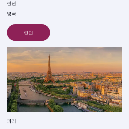
런던
영국
런던
파리