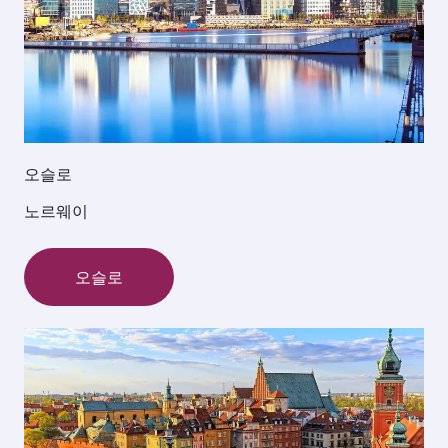
오슬로
노르웨이
오슬로