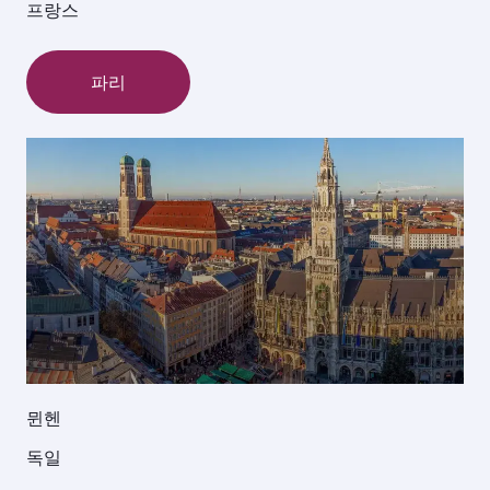
프랑스
파리
뮌헨
독일