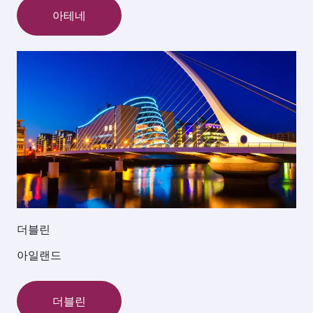
아테네
더블린
아일랜드
더블린