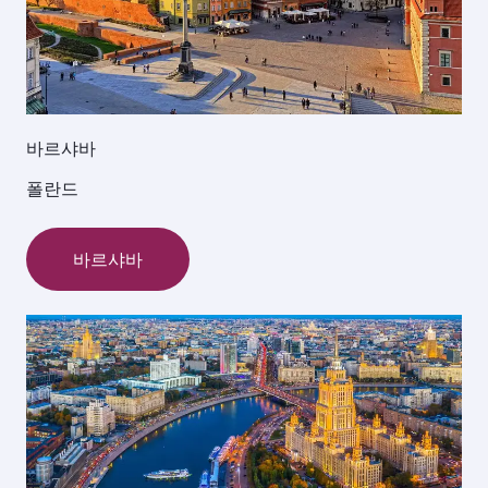
바르샤바
폴란드
바르샤바