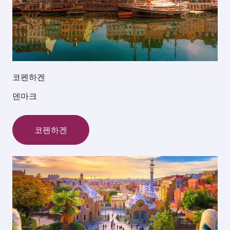
코펜하겐
덴마크
코펜하겐