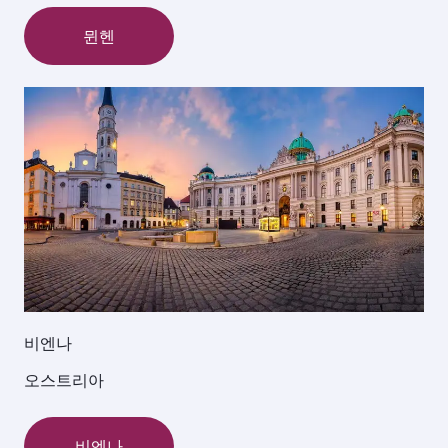
뮌헨
비엔나
오스트리아
비엔나