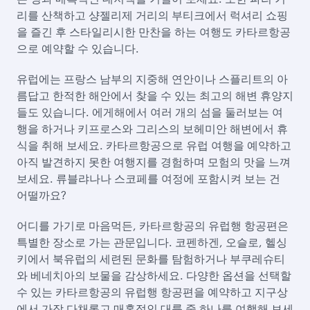
리를 산책하고 샹젤리제 거리의 부티크에서 럭셔리 쇼핑
을 즐긴 후 스타일리시한 만찬을 하는 여행도 카타르항공
으로 예약할 수 있습니다.
유럽에는 프랑스 남부의 지중해 연안이나 스플리트의 아
름답고 한적한 해안에서 찾을 수 있는 최고의 해변 휴양지
들도 있습니다. 에게해에서 여러 개의 섬을 둘러보는 여
행을 하거나 키프로스와 그리스의 보헤미안 해변에서 휴
식을 취해 보세요. 카타르항공으로 유럽 여행을 예약하고
아직 발견하지 못한 여행지를 경험하며 모험의 맛을 느껴
보세요. 류블랴나나 스코페를 여정에 포함시켜 보는 건
어떨까요?
어디를 가기로 마음먹든, 카타르항공의 유럽행 항공편은
특별한 장소로 가는 관문입니다. 코펜하겐, 오슬로, 헬싱
키에서 북유럽의 세련된 문화를 탐험하거나 부쿠레슈티
와 베네치아의 보물을 감상하세요. 다양한 옵션을 선택할
수 있는 카타르항공의 유럽행 항공편을 예약하고 지구상
에서 가장 다채롭고 매혹적인 대륙 중 하나를 여행해 보세