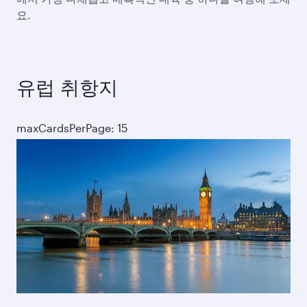
요.
유럽 취항지
maxCardsPerPage: 15