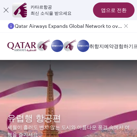
카타르항공
앱으로 전환
최신 소식을 받으세요
Qatar Airways Expands Global Network to over 160 Destinations
Passengers flying between Doha and Auckland on QR914 and QR915
취항지
예약
경험하기
유럽행 항공편
세월이 흘러도 변치 않는 도시와 아름다운 풍경 속에서 여
행을 즐기세요