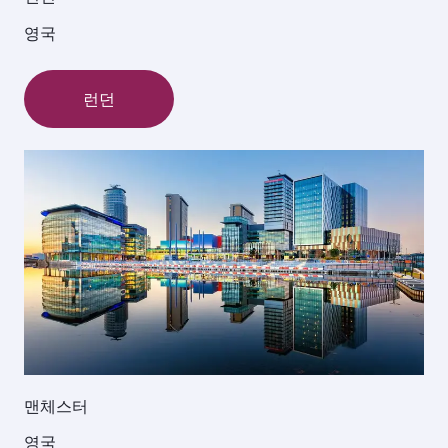
영국
런던
맨체스터
영국