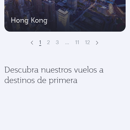
Hong Kong
1
2
3
…
11
12
Prev
Next
Descubra nuestros vuelos a
destinos de primera
Disfrute de un viaje excepcional a su
destino con nosotros
Vuelos a América