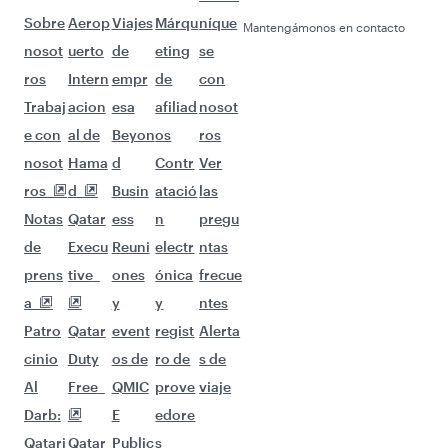
Sobre
Aerop
Viajes
Márqu
níque
Mantengámonos en contacto
nosot
uerto
de
eting
se
ros
Intern
empr
de
con
Trabaj
acion
esa
afiliad
nosot
e con
al de
Beyon
os
ros
nosot
Hama
d
Contr
Ver
ros
d
Busin
atació
las
Notas
Qatar
ess
n
pregu
de
Execu
Reuni
electr
ntas
prens
tive
ones
ónica
frecue
a
y
y
ntes
Patro
Qatar
event
regist
Alerta
cinio
Duty
os de
ro de
s de
Al
Free
QMIC
prove
viaje
Darb:
E
edore
Qatari
Qatar
Public
s