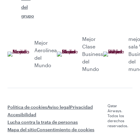
del
grupo
Mejor
mejo
Mejor
Clase
sala 
Aerolínea
Business
Busi
del
del
del
Mundo
Mundo
mun
Qatar
Política de cookies
Aviso legal
Privacidad
Airways.
Accesibilidad
Todos los
derechos
Lucha contra la trata de personas
reservados.
Mapa del sitio
Consentimiento de cookies