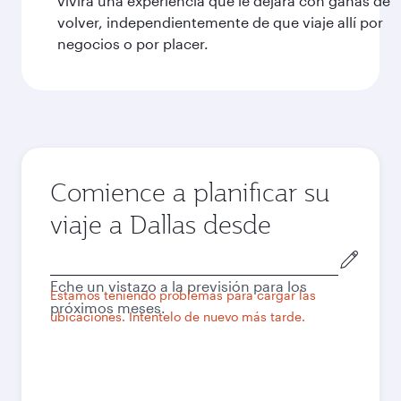
vivirá una experiencia que le dejará con ganas de
volver, independientemente de que viaje allí por
negocios o por placer.
Comience a planificar su
viaje a Dallas desde
Ciudad
de
Eche un vistazo a la previsión para los
salida
Estamos teniendo problemas para cargar las
próximos meses.
ubicaciones. Inténtelo de nuevo más tarde.