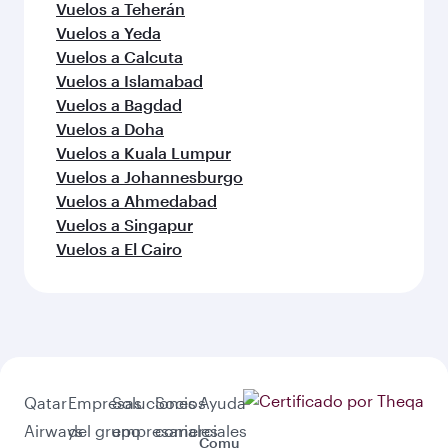
Vuelos a Teherán
Vuelos a Yeda
Vuelos a Calcuta
Vuelos a Islamabad
Vuelos a Bagdad
Vuelos a Doha
Vuelos a Kuala Lumpur
Vuelos a Johannesburgo
Vuelos a Ahmedabad
Vuelos a Singapur
Vuelos a El Cairo
Qatar
Empresas
Soluciones
Socios
Ayuda
Airways
del grupo
empresariales
comerciales
Comu