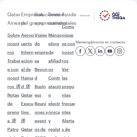
Qatar
Empresas
Soluciones
Socios
Ayuda
Airways
del grupo
empresariales
comerciales
Comu
Sobre
Aerop
Viajes
Márqu
níque
Mantengámonos en contacto
nosot
uerto
de
eting
se con
ros
Intern
empre
de
nosot
Trabaj
acion
sa
afiliad
ros
e con
al de
Beyon
os
Ver
nosot
Hama
d
Contr
las
ros
d
Busin
atació
pregu
Notas
Qatar
ess
n
ntas
de
Execu
Reuni
electr
frecue
prens
tive
ones y
ónica
ntes
a
event
y
Alerta
Patro
Qatar
os de
regist
s de