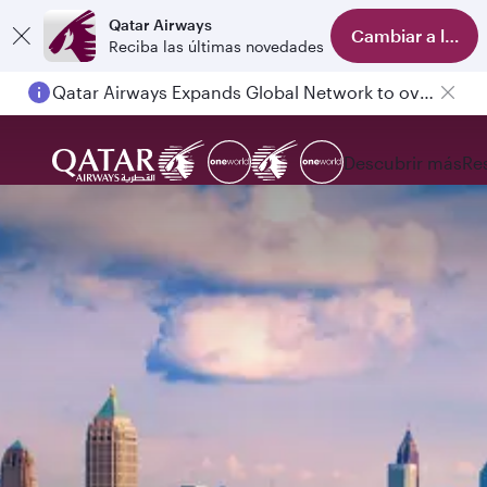
Qatar Airways
Cambiar a la ap
Reciba las últimas novedades
Passengers flying between Doha and Auckland on QR914 and QR915
Descubrir más
Re