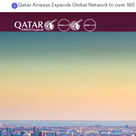
Passengers flying between Doha and Auckland on
Descubrir más
Re