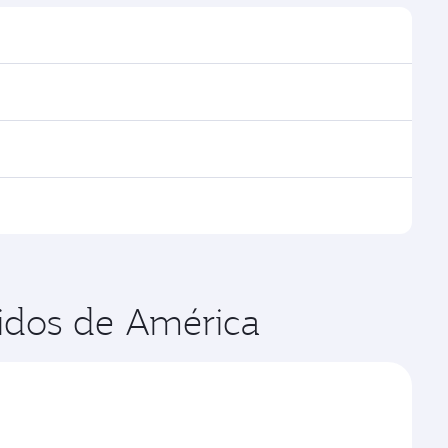
icio y encontrará los horarios y las frecuencias.
 a través de Doha, con conexiones ágiles y cómodas
s operados por Qatar Airways, podrá volar en clase
rados por nuestras aerolíneas asociadas. Verifique la
has que quiera, las cuales dependen de la demanda
nidos de América