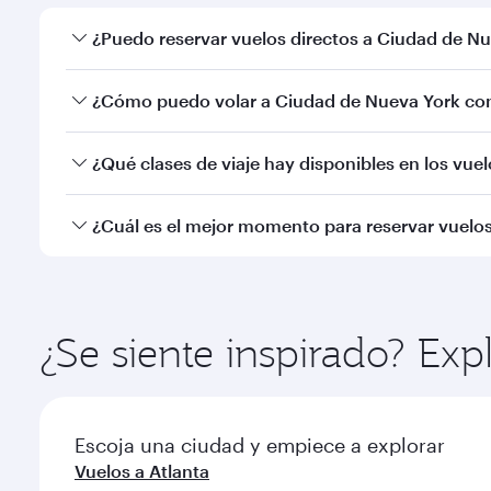
¿Puedo reservar vuelos directos a Ciudad de N
Sí, Qatar Airways opera vuelos directos a Ciudad de
¿Cómo puedo volar a Ciudad de Nueva York con
Puede volar directamente a Ciudad de Nueva York 
¿Qué clases de viaje hay disponibles en los vue
en el Aeropuerto Internacional de Hamad.
La disponibilidad de las clases de viaje dependerá 
¿Cuál es el mejor momento para reservar vuelo
Business (incluido Qsuite en algunos aviones) y cla
información del vuelo en el momento de reservar.
Reserve de forma anticipada su vuelo a Ciudad de N
estacional, la popularidad de la ruta, y la disponibil
¿Se siente inspirado? Ex
Escoja una ciudad y empiece a explorar
Vuelos a Atlanta