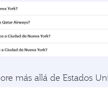
ueva York?
 Nueva York. Busque vuelos a través en nuestra página de in
 Qatar Airways?
con Qatar Airways. Le conectamos con más de 150 destinos
los a Ciudad de Nueva York?
de la ruta y la aerolínea operadora. En el caso de los vuelo
s a Ciudad de Nueva York?
se Turista. La disponibilidad puede variar en los vuelos ope
ueva York para disfrutar de las mejores tarifas en las fec
idad de las clases de viaje.
plore más allá de Estados U