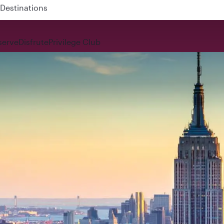
 QR914 and QR915
serve
Disfrute
Privilege Club