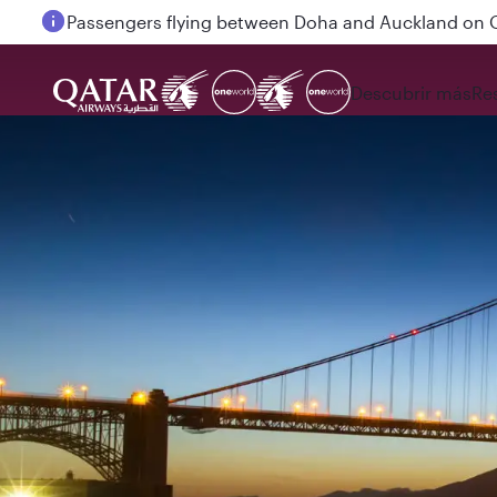
Passengers flying between Doha and Auckland on
Descubrir más
Re