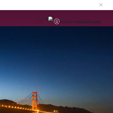
ES
Iniciar sesión
Únase