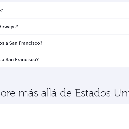
o?
isco. Busque vuelos a través en nuestra página de inicio y e
Airways?
ar Airways. Le conectamos con más de 150 destinos a travé
los a San Francisco?
de la ruta y la aerolínea operadora. En el caso de los vuelo
 a San Francisco?
se Turista. La disponibilidad puede variar en los vuelos ope
co para disfrutar de las mejores tarifas en las fechas que 
clases de viaje.
plore más allá de Estados U