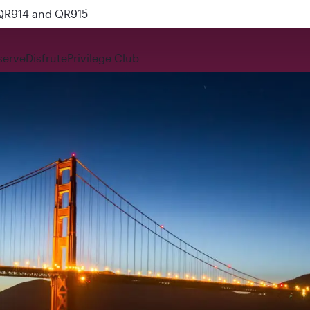
 QR914 and QR915
serve
Disfrute
Privilege Club