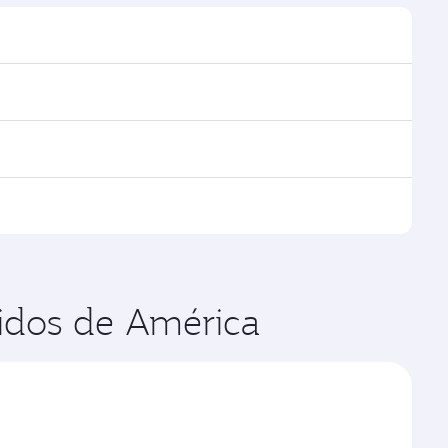
ncontrará los horarios y las frecuencias.
s de Doha, con conexiones ágiles y cómodas en el
s operados por Qatar Airways, podrá volar en clase
rados por nuestras aerolíneas asociadas. Verifique la
quiera, las cuales dependen de la demanda estacional,
nidos de América