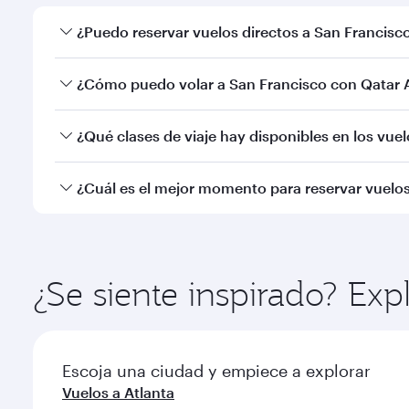
¿Puedo reservar vuelos directos a San Francisc
Sí, Qatar Airways opera vuelos directos a San Franc
¿Cómo puedo volar a San Francisco con Qatar 
Puede volar directamente a San Francisco con Qat
¿Qué clases de viaje hay disponibles en los vue
Aeropuerto Internacional de Hamad.
La disponibilidad de las clases de viaje dependerá 
¿Cuál es el mejor momento para reservar vuelos
Business (incluido Qsuite en algunos aviones) y cla
información del vuelo en el momento de reservar.
Reserve de forma anticipada su vuelo a San Francis
la popularidad de la ruta, y la disponibilidad de las 
¿Se siente inspirado? Ex
Escoja una ciudad y empiece a explorar
Vuelos a Atlanta