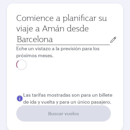
Comience a planificar su
viaje a Amán desde
Ciudad
de
Eche un vistazo a la previsión para los
salida
próximos meses.
Agosto
639,57
EUR
Septiembre
566,57
EUR