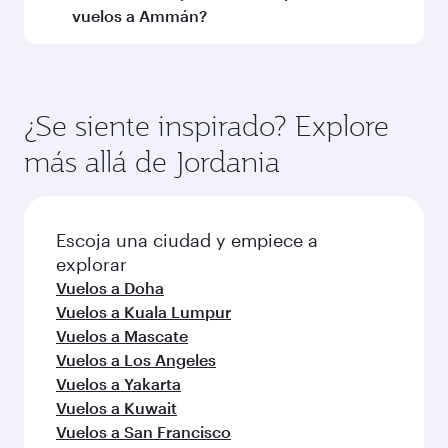
Melbourne
Dacca
Turista
Turista
EUR 1060
EUR 784
De
De
25 Ene 2027 - 01 Feb 2027
27 Oct 2026 - 02
Preguntas frecuentes sobre
vuelos
¿Puedo reservar vuelos directos a Ammán?