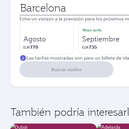
Ciudad
de
salida
Eche un vistazo a la previsión para los próximos 
Mejor tarifa
Agosto
Septiembre
779
735
EUR
EUR
Las tarifas mostradas son para un billete de ida
Buscar vuelos
También podría interesarle