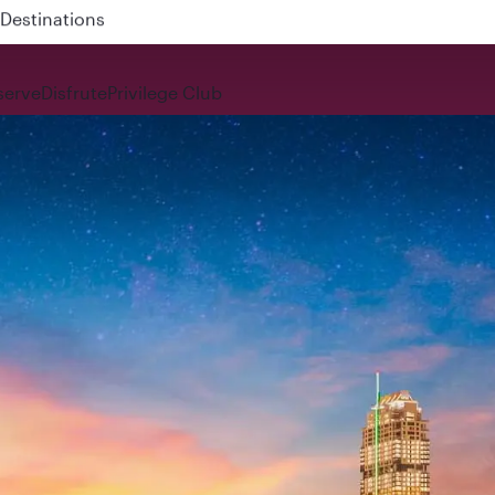
 QR914 and QR915
serve
Disfrute
Privilege Club