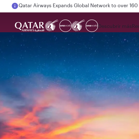
Passengers flying between Doha and Auckland on
Descubrir más
Re