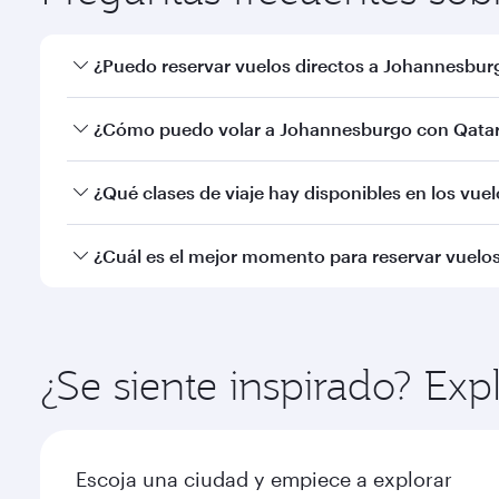
¿Puedo reservar vuelos directos a Johannesbur
Sí, Qatar Airways opera vuelos directos a Johannesb
¿Cómo puedo volar a Johannesburgo con Qatar
Puede volar directamente a Johannesburgo con Qat
¿Qué clases de viaje hay disponibles en los vu
Aeropuerto Internacional de Hamad.
La disponibilidad de las clases de viaje dependerá 
¿Cuál es el mejor momento para reservar vuel
Business (incluido Qsuite en algunos aviones) y cla
información del vuelo en el momento de reservar.
Reserve de forma anticipada su vuelo a Johannesbur
estacional, la popularidad de la ruta, y la disponibil
¿Se siente inspirado? Exp
Escoja una ciudad y empiece a explorar