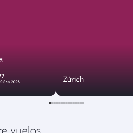
a
77
Zúrich
09 Sep 2026
re vuelos