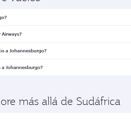
go?
urgo. Busque vuelos a través en nuestra página de inicio y 
 Airways?
ar Airways. Le conectamos con más de 150 destinos a trav
elos a Johannesburgo?
de la ruta y la aerolínea operadora. En el caso de los vuelo
os a Johannesburgo?
se Turista. La disponibilidad puede variar en los vuelos ope
go para disfrutar de las mejores tarifas en las fechas que
idad de las clases de viaje.
lore más allá de Sudáfrica