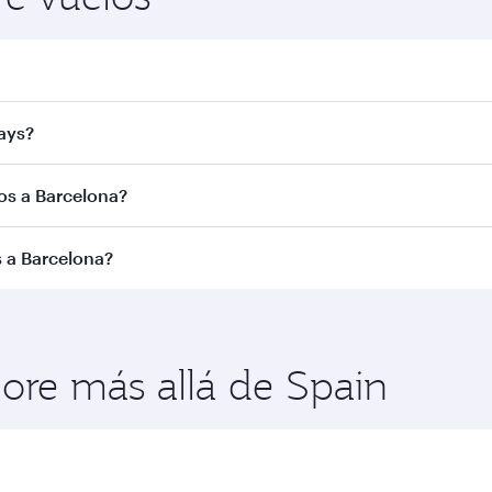
. Busque vuelos a través en nuestra página de inicio y encon
ays?
irways. Le conectamos con más de 150 destinos a través de
los a Barcelona?
de la ruta y la aerolínea operadora. En el caso de los vuelo
s a Barcelona?
se Turista. La disponibilidad puede variar en los vuelos ope
ra disfrutar de las mejores tarifas en las fechas que quier
ses de viaje.
lore más allá de Spain