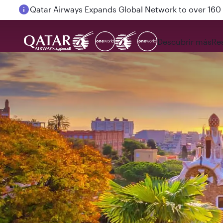
Passengers flying between Doha and Auckland on
Descubrir más
Re