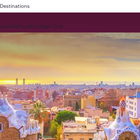
 QR914 and QR915
serve
Disfrute
Privilege Club