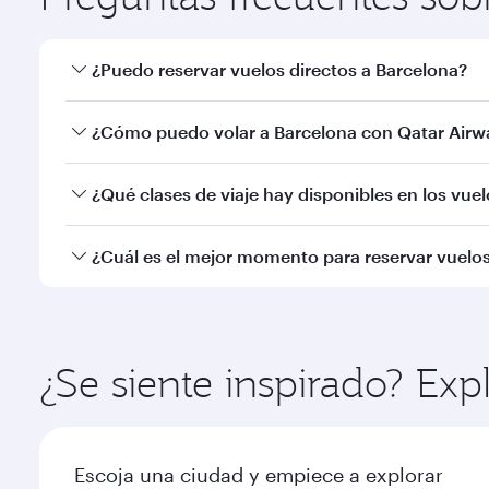
¿Puedo reservar vuelos directos a Barcelona?
Sí, Qatar Airways opera vuelos directos a Barcelona
¿Cómo puedo volar a Barcelona con Qatar Airw
Puede volar directamente a Barcelona con Qatar A
¿Qué clases de viaje hay disponibles en los vue
Aeropuerto Internacional de Hamad.
La disponibilidad de las clases de viaje dependerá 
¿Cuál es el mejor momento para reservar vuelo
Business (incluido Qsuite en algunos aviones) y cla
información del vuelo en el momento de reservar.
Reserve de forma anticipada su vuelo a Barcelona pa
popularidad de la ruta, y la disponibilidad de las cla
¿Se siente inspirado? Exp
Escoja una ciudad y empiece a explorar