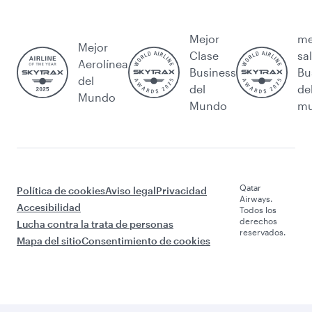
Mejor
me
Mejor
Clase
sa
Aerolínea
Business
Bu
del
del
de
Mundo
Mundo
m
Qatar
Política de cookies
Aviso legal
Privacidad
Airways.
Accesibilidad
Todos los
derechos
Lucha contra la trata de personas
reservados.
Mapa del sitio
Consentimiento de cookies