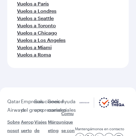
Vuelos a París
Vuelos a Londres
Vuelos a Seattle
Vuelos a Toronto
Vuelos a Chicago
Vuelos a Los Angeles
Vuelos a Miami
Vuelos a Roma
Qatar
Empresas
Soluciones
Socios
Ayuda
Airways
del grupo
empresariales
comerciales
Comu
Sobre
Aerop
Viajes
Márqu
níque
Mantengámonos en contacto
nosot
uerto
de
eting
se con