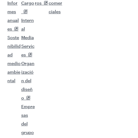
Infor
Cargo
ros
comer
mes
ciales
anual
Intern
es
al
Soste
Media
nibilid
Servic
ad
es
medio
Organ
ambie
izació
ntal
n del
diseñ
o
Empre
sas
del
grupo