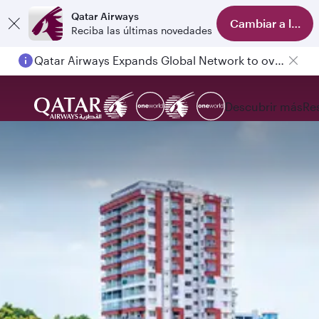
Qatar Airways
Cambiar a la ap
Reciba las últimas novedades
Qatar Airways Expands Global Network to over 160 Destinations
Descubrir más
Re