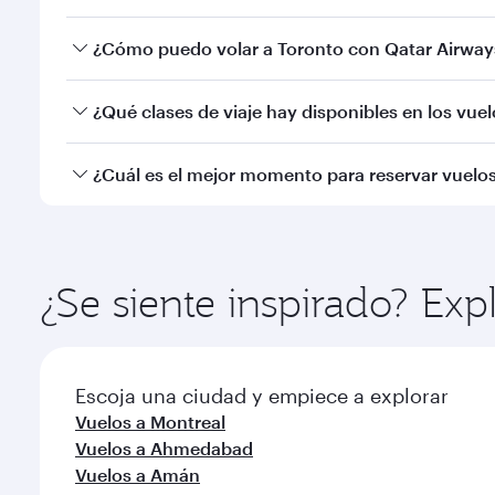
Sí, Qatar Airways opera vuelos directos a Toronto. 
¿Cómo puedo volar a Toronto con Qatar Airway
Puede volar directamente a Toronto con Qatar Air
¿Qué clases de viaje hay disponibles en los vue
Aeropuerto Internacional de Hamad.
La disponibilidad de las clases de viaje dependerá 
¿Cuál es el mejor momento para reservar vuelos
Business (incluido Qsuite en algunos aviones) y cla
información del vuelo en el momento de reservar.
Reserve de forma anticipada su vuelo a Toronto para
popularidad de la ruta, y la disponibilidad de las cla
¿Se siente inspirado? Ex
Escoja una ciudad y empiece a explorar
Vuelos a Montreal
Vuelos a Ahmedabad
Vuelos a Amán