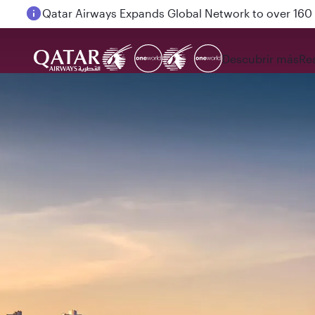
Passengers flying between Doha and Auckland on
Descubrir más
Re