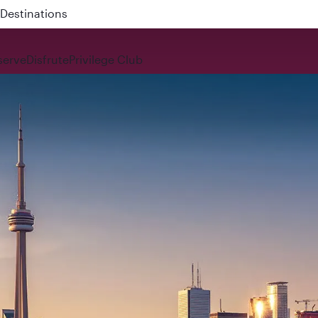
 QR914 and QR915
serve
Disfrute
Privilege Club