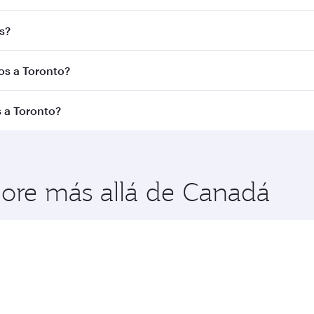
Busque vuelos a través en nuestra página de inicio y encontr
s?
ways. Le conectamos con más de 150 destinos a través de D
los a Toronto?
de la ruta y la aerolínea operadora. En el caso de los vuelo
 a Toronto?
se Turista. La disponibilidad puede variar en los vuelos ope
 disfrutar de las mejores tarifas en las fechas que quiera,
ses de viaje.
plore más allá de Canadá