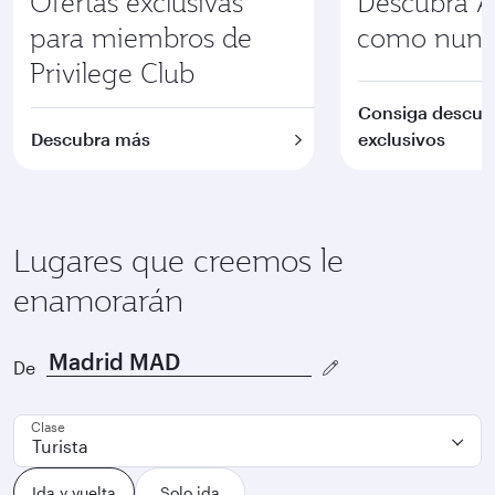
Ofertas exclusivas
Descubra Au
para miembros de
como nunc
Privilege Club
Consiga descue
Descubra más
exclusivos
Lugares que creemos le
enamorarán
De
Clase
Turista
Ida y vuelta
Solo ida