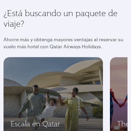
¿Está buscando un paquete de
viaje?
Ahorre más y obtenga mayores ventajas al reservar su
vuelo más hotel con Qatar Airways Holidays.
Escala en Qatar
The 