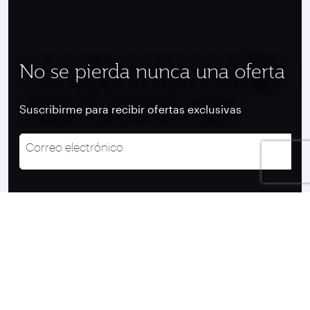
No se pierda nunca una oferta
Suscribirme para recibir ofertas exclusivas
Correo electrónico
recaptcha
recaptcha
recaptcha
Suscribirme