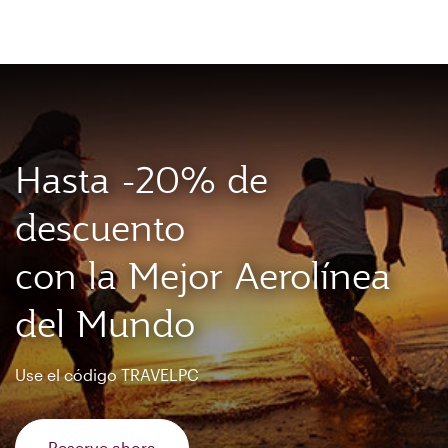
ES
Qatar Airways Expands Global Network to over 160 Destinations
To
Hasta -20% de
descuento
con la Mejor Aerolínea
del Mundo
Use el código TRAVELPC
Reserve ahora