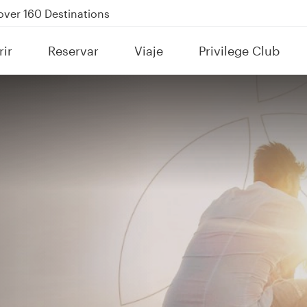
Power Banks
tion to Bahrain (BAH), Erbil (EBL), and Kuwait (KWI)
ir
Reservar
Viaje
Privilege Club
over 160 Destinations