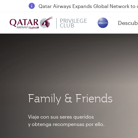
18 June 2026: Updates on Travelling with 
6 August 2026: Qatar Airways flight resump
PRIVILEGE
Descubr
Qatar Airways Expands Global Network to 
CLUB
(active)
Family & Friends
Viaje con sus seres queridos
y obtenga recompensas por ello.