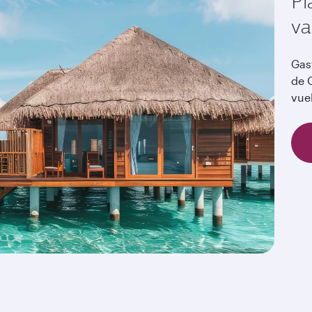
Pl
va
Gas
de Q
vue