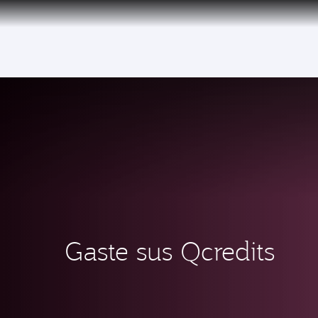
CLUB
(active)
Qatar Airways Expands Global Network to 
Gaste sus Qcredits