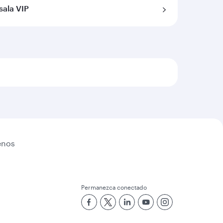
sala VIP
enos
Permanezca conectado