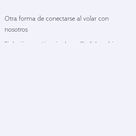
Otra forma de conectarse al volar con
nosotros
Si el avión no está equipado con Starlink, podrá
contratar el servicio de Wi-Fi a bordo. Ahorre hasta un
20% al comprar el acceso de forma anticipada antes
de su vuelo.
Para disfrutar de una hora de Wi-Fi gratis, inscríbase en
Privilege Club. También podrá inscribirse en Student
Club para acceder a Wi-Fi ilimitado en todos sus
vuelos.
Comprar acceso por adelantado