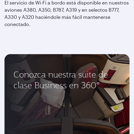
El servicio de Wi-Fi a bordo está disponible en nuestros
aviones A380, A350, B787, A319 y en selectos B777,
A330 y A320 haciéndole más fácil mantenerse
conectado.
Conozca nuestra suite de
clase Business en 360°