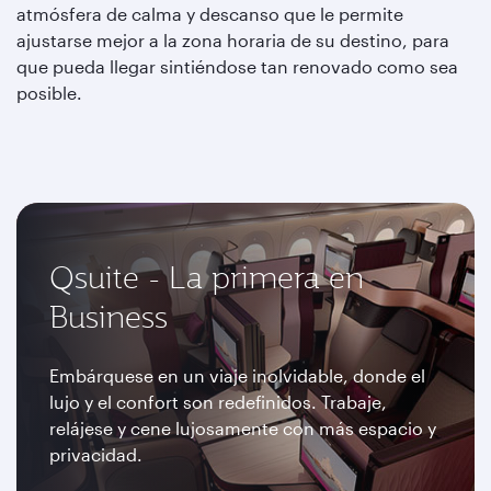
atmósfera de calma y descanso que le permite
ajustarse mejor a la zona horaria de su destino, para
que pueda llegar sintiéndose tan renovado como sea
posible.
Qsuite - La primera en
Business
Embárquese en un viaje inolvidable, donde el
lujo y el confort son redefinidos. Trabaje,
relájese y cene lujosamente con más espacio y
privacidad.