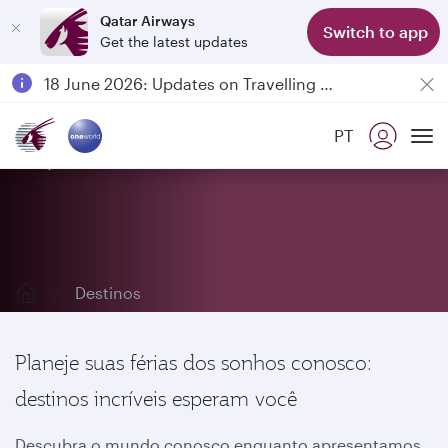
Qatar Airways
Switch to app
Get the latest updates
Passengers flying between Doha and Auckland on QR914 and QR915
18 June 2026: Updates on Travelling with Power Banks
6 August 2026: Qatar Airways flight resumption to Bahrain (BAH), Erbil (EBL), and Kuwait (KWI)
PT
Qatar Airways Expands Global Network to over 160 Destinations
Explore nossos destinos
To
Destinos
Planeje suas férias dos sonhos conosco:
destinos incríveis esperam você
Descubra o mundo conosco enquanto apresentamos