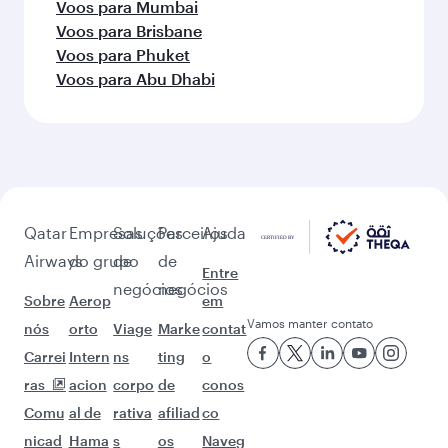
Voos para Mumbai
Voos para Brisbane
Voos para Phuket
Voos para Abu Dhabi
Qatar
Empresas
Soluções
Parceiros
Ajuda
Airways
do grupo
de
de
Entre
negócios
negócios
Sobre
Aerop
em
Vamos manter contato
nós
orto
Viage
Marke
contat
Carrei
Intern
ns
ting
o
ras
acion
corpo
de
conos
Comu
al de
rativa
afiliad
co
nicad
Hama
s
os
Naveg