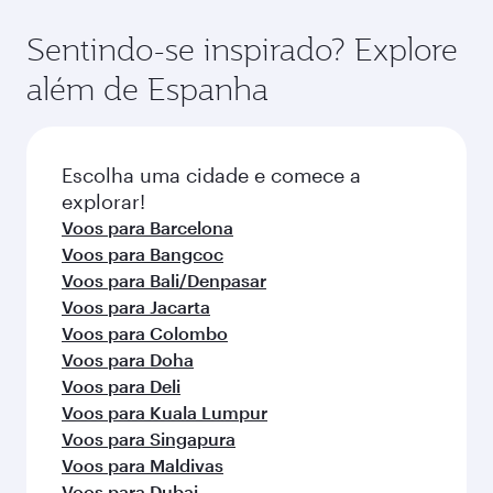
(que oferece a Qsuite em aeronaves
para aproveitar as melhores tarifas em suas
selecionadas) e na Classe Econômica. A
datas de viagem preferidas. As tarifas
Sentindo-se inspirado? Explore
disponibilidade de classes de viagem pode
dependem da demanda sazonal, popularidade
além de Espanha
variar nos voos operados por nossos parceiros.
da rota e disponibilidade das classes de
Consulte as informações do voo no momento
viagem.
da reserva.
Escolha uma cidade e comece a
explorar!
Voos para Barcelona
Voos para Bangcoc
Voos para Bali/Denpasar
Voos para Jacarta
Voos para Colombo
Voos para Doha
Voos para Deli
Voos para Kuala Lumpur
Voos para Singapura
Voos para Maldivas
Voos para Dubai