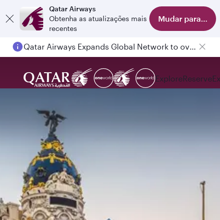
Qatar Airways
Mudar para o apl
Obtenha as atualizações mais
recentes
Qatar Airways Expands Global Network to over 160 Destinations
Explore
Reserve
E