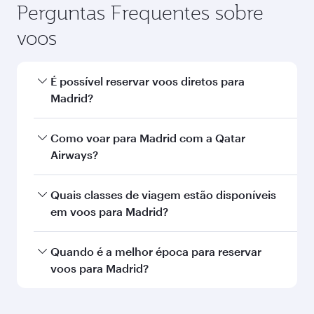
Perguntas Frequentes sobre
voos
É possível reservar voos diretos para
Madrid?
Sim, a Qatar Airways opera voos diretos para
Como voar para Madrid com a Qatar
Madrid. Busque voos na nossa página inicial
Airways?
para encontrar horários e frequências de voos.
Você pode voar diretamente para Madrid com a
Quais classes de viagem estão disponíveis
Qatar Airways. Fazemos conexão via Doha a
em voos para Madrid?
mais de 150 destinos, com traslados fáceis e
eficientes no Aeroporto Internacional de
A disponibilidade de classes de viagem
Quando é a melhor época para reservar
Hamad.
depende da rota e da companhia aérea que
voos para Madrid?
opera o voo. Nos voos operados pela Qatar
Airways, você pode voar na Classe Executiva
Reserve seu voo para Madrid com antecedência