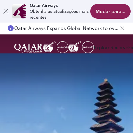
Qatar Airways
Mudar para o apl
Obtenha as atualizações mais
recentes
Qatar Airways Expands Global Network to over 160 Destinations
Explore
Reserve
E