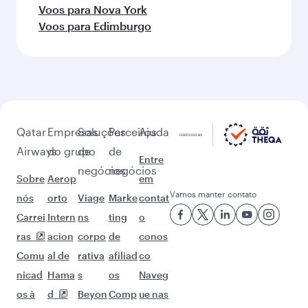
Voos para Nova York
Voos para Edimburgo
Qatar
Empresas
Soluções
Parceiros
Ajuda
Airways
do grupo
de
de
Entre
negócios
negócios
Sobre
Aerop
em
Vamos manter contato
nós
orto
Viage
Marke
contat
Carrei
Intern
ns
ting
o
ras
acion
corpo
de
conos
Comu
al de
rativa
afiliad
co
nicad
Hama
s
os
Naveg
os à
d
Beyon
Comp
ue nas