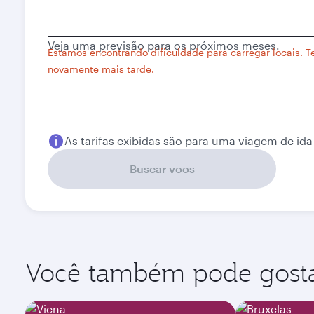
Cidade
de
origem
Veja uma previsão para os próximos meses.
Estamos encontrando dificuldade para carregar locais. T
novamente mais tarde.
As tarifas exibidas são para uma viagem de ida
Buscar voos
Você também pode gostar