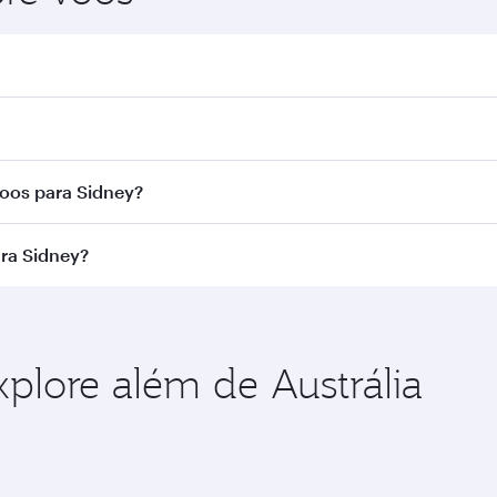
y. Busque voos na nossa página inicial para encontrar horá
r Airways. Fazemos conexão via Doha a mais de 150 destino
voos para Sidney?
a rota e da companhia aérea que opera o voo. Nos voos ope
ra Sidney?
cionadas) e na Classe Econômica. A disponibilidade de cla
o no momento da reserva.
a aproveitar as melhores tarifas em suas datas de viagem
s classes de viagem.
xplore além de Austrália