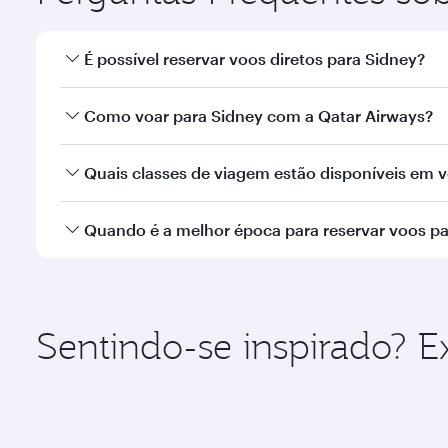
É possível reservar voos diretos para Sidney?
Sim, a Qatar Airways opera voos diretos para Sidne
Como voar para Sidney com a Qatar Airways?
Você pode voar diretamente para Sidney com a Qata
Quais classes de viagem estão disponíveis em 
Internacional de Hamad.
A disponibilidade de classes de viagem depende d
Quando é a melhor época para reservar voos pa
Executiva (que oferece a Qsuite em aeronaves sele
nossos parceiros. Consulte as informações do vo
Reserve seu voo para Sidney com antecedência par
sazonal, popularidade da rota e disponibilidade da
Sentindo-se inspirado? E