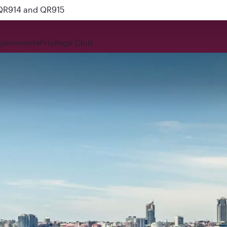
 QR914 and QR915
xperimente
Privilege Club