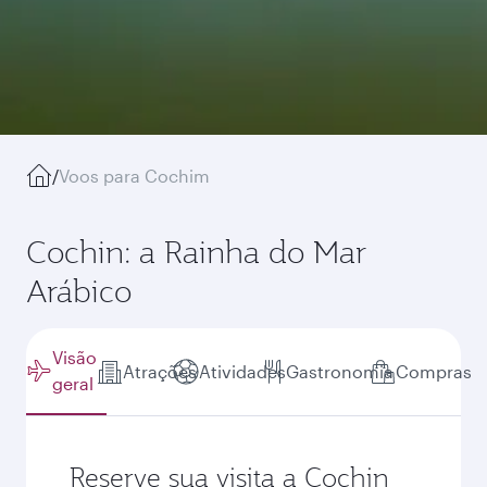
/
Voos para Cochim
Cochin: a Rainha do Mar
Arábico
Visão
Atrações
Atividades
Gastronomia
Compras
geral
Reserve sua visita a Cochin