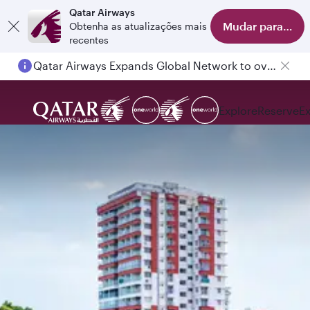
Qatar Airways
Mudar para o apl
Obtenha as atualizações mais
recentes
Qatar Airways Expands Global Network to over 160 Destinations
Explore
Reserve
E