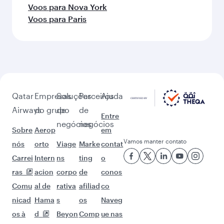
Voos para Nova York
Voos para Paris
Qatar
Empresas
Soluções
Parceiros
Ajuda
Airways
do grupo
de
de
Entre
negócios
negócios
Sobre
Aerop
em
Vamos manter contato
nós
orto
Viage
Marke
contat
Carrei
Intern
ns
ting
o
ras
acion
corpo
de
conos
Comu
al de
rativa
afiliad
co
nicad
Hama
s
os
Naveg
os à
d
Beyon
Comp
ue nas