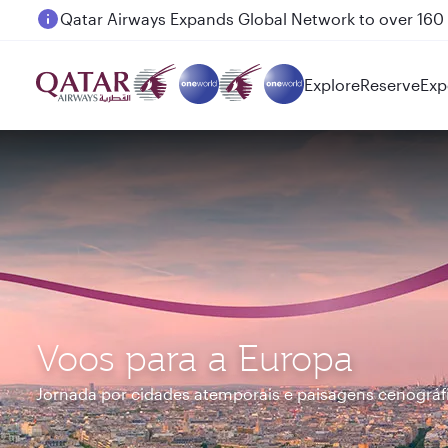
Passengers flying between Doha and Auckland on
Explore
Reserve
Exp
Voos para a Europa
Jornada por cidades atemporais e paisagens cenográf