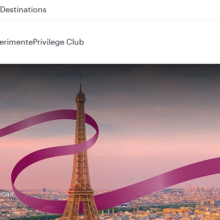
 QR914 and QR915
erimente
Privilege Club
icas