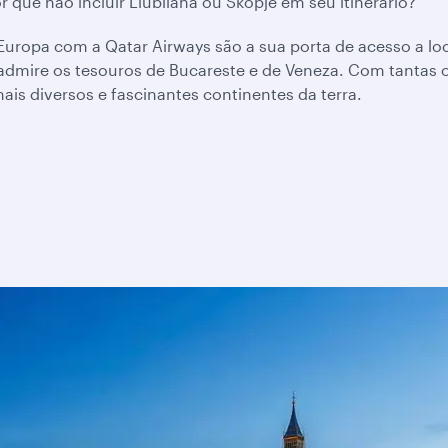
 que não incluir Liubliana ou Skopje em seu itinerário?
uropa com a Qatar Airways são a sua porta de acesso a loca
admire os tesouros de Bucareste e de Veneza. Com tantas 
is diversos e fascinantes continentes da terra.