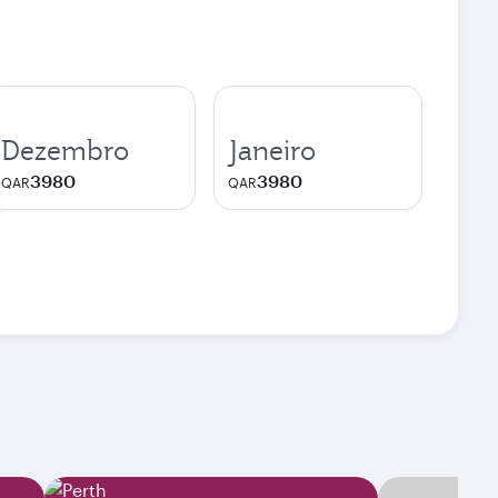
Dezembro
Janeiro
3980
3980
QAR
QAR