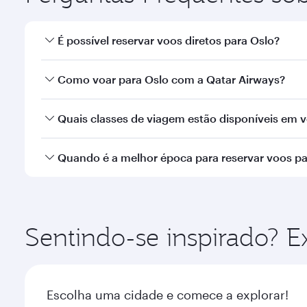
É possível reservar voos diretos para Oslo?
Sim, a Qatar Airways opera voos diretos para Oslo.
Como voar para Oslo com a Qatar Airways?
Você pode voar diretamente para Oslo com a Qatar 
Quais classes de viagem estão disponíveis em 
Internacional de Hamad.
A disponibilidade de classes de viagem depende d
Quando é a melhor época para reservar voos pa
Executiva (que oferece a Qsuite em aeronaves sele
nossos parceiros. Consulte as informações do vo
Reserve seu voo para Oslo com antecedência para 
popularidade da rota e disponibilidade das classes
Sentindo-se inspirado? 
Escolha uma cidade e comece a explorar!