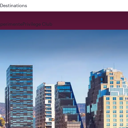
 QR914 and QR915
xperimente
Privilege Club