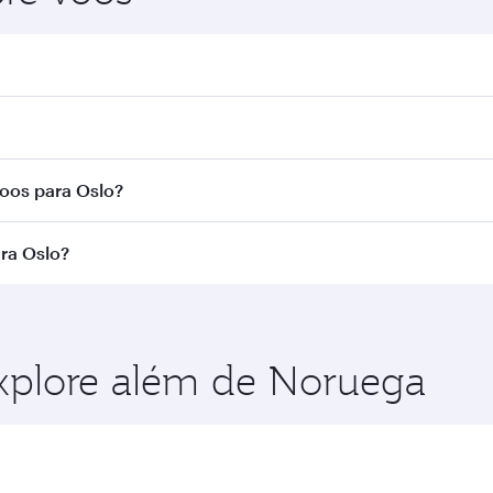
 Busque voos na nossa página inicial para encontrar horári
Airways. Fazemos conexão via Doha a mais de 150 destinos,
voos para Oslo?
a rota e da companhia aérea que opera o voo. Nos voos ope
ra Oslo?
cionadas) e na Classe Econômica. A disponibilidade de cla
o no momento da reserva.
aproveitar as melhores tarifas em suas datas de viagem pr
 de viagem.
Explore além de Noruega