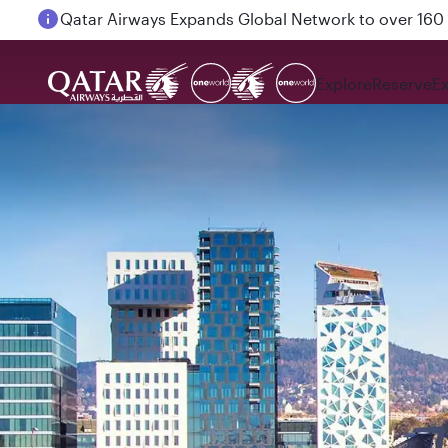
Passengers flying between Doha and Auckland on
Explore
Reserve
E