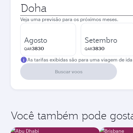
Cidade
de
origem
Veja uma previsão para os próximos meses.
Agosto
Setembro
3830
3830
QAR
QAR
As tarifas exibidas são para uma viagem de ida
Buscar voos
Você também pode gostar