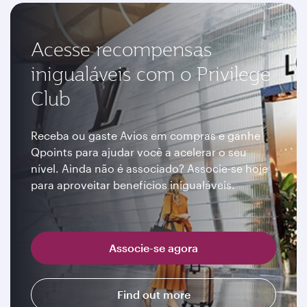
Acesse recompensas
inigualáveis com o Privilege
Club
Receba ou gaste Avios em compras e ganhe
Qpoints para ajudar você a acelerar o seu
nível. Ainda não é associado? Associe-se hoje
para aproveitar benefícios inigualáveis.
Associe-se agora
Find out more