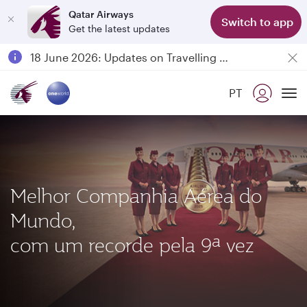
Qatar Airways
Switch to app
Get the latest updates
Passengers flying between Doha and Auckland on QR914 and QR915
18 June 2026: Updates on Travelling with Power Banks
6 August 2026: Qatar Airways flight resumption to Bahrain (BAH), Erbil (EBL), and Kuwait (KWI)
PT
Qatar Airways Expands Global Network to over 160 Destinations
To
Melhor Companhia Aérea do
Mundo,
com um recorde pela 9ª
vez