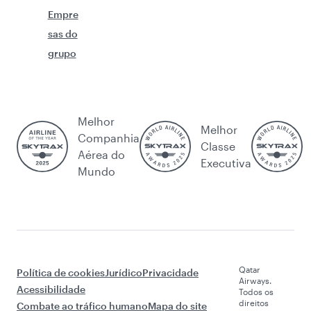
Empre
sas do
grupo
Melhor
Melhor
Companhia
Classe
Aérea do
Executiva
Mundo
Qatar
Política de cookies
Jurídico
Privacidade
Airways.
Acessibilidade
Todos os
direitos
Combate ao tráfico humano
Mapa do site