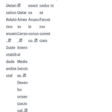
Qatari
event
cedor
m
sation
Qatar
os
es
Relató
Airwa
Anunc
Parcei
rios
ys
ie
ros
anuais
Cargo
conos
comer
co
ciais
Suste
Intern
ntabili
al
dade
Media
ambie
Servic
ntal
es
Desen
ho
organ
izacio
nal