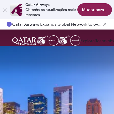
Qatar Airways
Mudar para o apl
Obtenha as atualizações mais
recentes
Qatar Airways Expands Global Network to over 160 Destinations
Passengers flying between Doha and Auckland on QR914 and QR915
Explore
Reserve
E