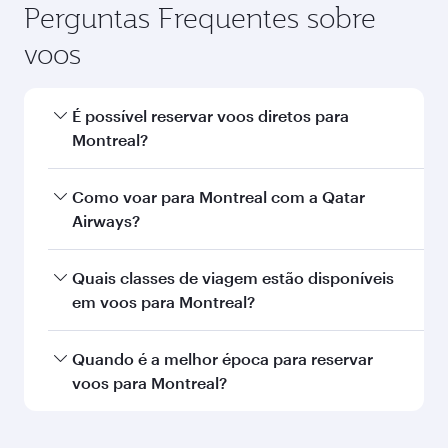
Perguntas Frequentes sobre
voos
É possível reservar voos diretos para
Montreal?
Sim, a Qatar Airways opera voos diretos para
Como voar para Montreal com a Qatar
Montreal. Busque voos na nossa página inicial
Airways?
para encontrar horários e frequências de voos.
Você pode voar diretamente para Montreal com
Quais classes de viagem estão disponíveis
a Qatar Airways. Fazemos conexão via Doha a
em voos para Montreal?
mais de 150 destinos, com traslados fáceis e
eficientes no Aeroporto Internacional de
A disponibilidade de classes de viagem
Quando é a melhor época para reservar
Hamad.
depende da rota e da companhia aérea que
voos para Montreal?
opera o voo. Nos voos operados pela Qatar
Airways, você pode voar na Classe Executiva
Reserve seu voo para Montreal com