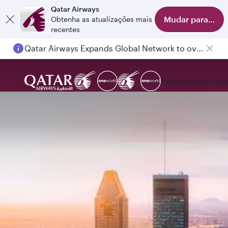
Qatar Airways
Mudar para o apl
Obtenha as atualizações mais
recentes
Qatar Airways Expands Global Network to over 160 Destinations
Passengers flying between Doha and Auckland on QR914 and QR915
Explore
Reserve
E