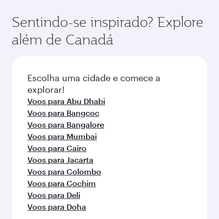
(que oferece a Qsuite em aeronaves
antecedência para aproveitar as melhores
selecionadas) e na Classe Econômica. A
tarifas em suas datas de viagem preferidas. As
Sentindo-se inspirado? Explore
disponibilidade de classes de viagem pode
tarifas dependem da demanda sazonal,
além de Canadá
variar nos voos operados por nossos parceiros.
popularidade da rota e disponibilidade das
Consulte as informações do voo no momento
classes de viagem.
da reserva.
Escolha uma cidade e comece a
explorar!
Voos para Abu Dhabi
Voos para Bangcoc
Voos para Bangalore
Voos para Mumbai
Voos para Cairo
Voos para Jacarta
Voos para Colombo
Voos para Cochim
Voos para Deli
Voos para Doha