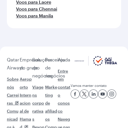
Voos para Laore
Voos para Chennai
Voos para Manila
Qatar
Empresas
Soluções
Parceiros
Ajuda
Airways
do grupo
de
de
Entre
negócios
negócios
Sobre
Aerop
em
Vamos manter contato
nós
orto
Viage
Marke
contat
Carrei
Intern
ns
ting
o
ras
acion
corpo
de
conos
Comu
al de
rativa
afiliad
co
nicad
Hama
s
os
Naveg
os à
d
Beyon
Comp
ue nas