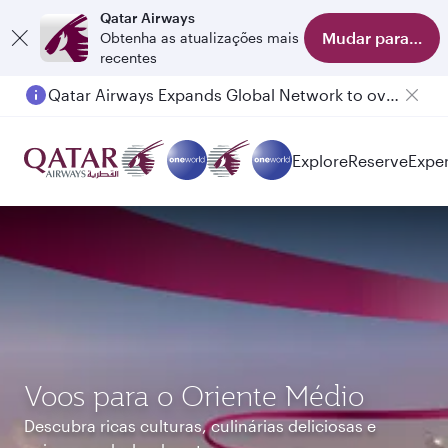
Qatar Airways
Mudar para o apl
Obtenha as atualizações mais
recentes
Qatar Airways Expands Global Network to over 160 Destinations
Explore
Reserve
Expe
Voos para o Oriente Médio
Descubra ricas culturas, culinárias deliciosas e