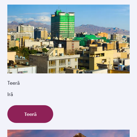
Teerã
Irã
Teerã