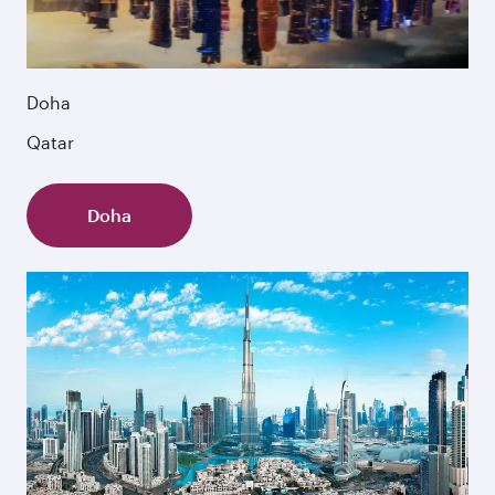
Doha
Qatar
Doha