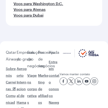
Voos para Washington D.C.
Voos para Atenas
Voos para Dubai
Qatar
Empresas
Soluções
Parceiros
Ajuda
Airways
do grupo
de
de
Entre
negócios
negócios
Sobre
Aerop
em
Vamos manter contato
nós
orto
Viage
Marke
contat
Carrei
Intern
ns
ting
o
ras
acion
corpo
de
conos
Comu
al de
rativa
afiliad
co
nicad
Hama
s
os
Naveg