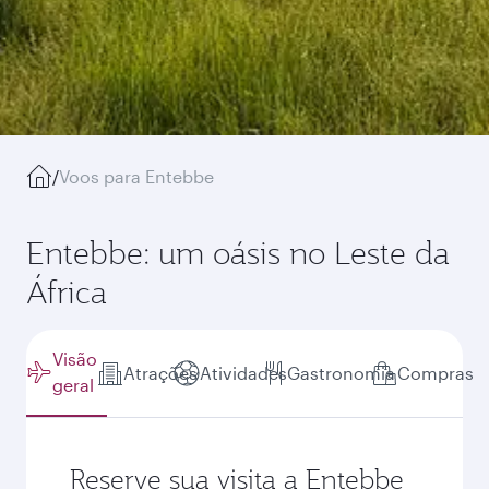
/
Voos para Entebbe
Entebbe: um oásis no Leste da
África
Visão
Atrações
Atividades
Gastronomia
Compras
geral
Reserve sua visita a Entebbe