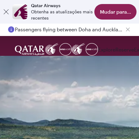
Qatar Airways
Mudar para o apl
Obtenha as atualizações mais
recentes
Passengers flying between Doha and Auckland on QR914 and QR915
Explore
Reserve
E