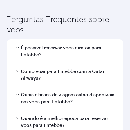
Perguntas Frequentes sobre
voos
É possível reservar voos diretos para
Entebbe?
Sim, a Qatar Airways opera voos diretos para
Como voar para Entebbe com a Qatar
Entebbe. Busque voos na nossa página inicial
Airways?
para encontrar horários e frequências de voos.
Você pode voar diretamente para Entebbe com
Quais classes de viagem estão disponíveis
a Qatar Airways. Fazemos conexão via Doha a
em voos para Entebbe?
mais de 150 destinos, com traslados fáceis e
eficientes no Aeroporto Internacional de
A disponibilidade de classes de viagem
Quando é a melhor época para reservar
Hamad.
depende da rota e da companhia aérea que
voos para Entebbe?