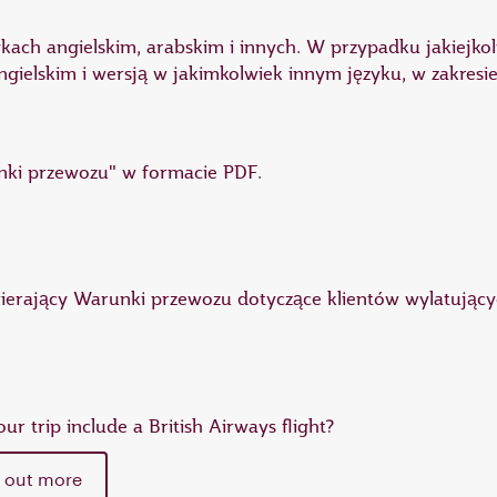
ach angielskim, arabskim i innych. W przypadku jakiejkol
elskim i wersją w jakimkolwiek innym języku, w zakresie
unki przewozu" w formacie PDF.
awierający Warunki przewozu dotyczące klientów wylatując
ur trip include a British Airways flight?
 out more