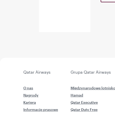
Qatar Airways
Grupa Qatar Airways
O nas
Międzynarodowe lotnisk
Nagrody
Hamad
Kariera
Qatar Executive
Informacje prasowe
Qatar Duty Free