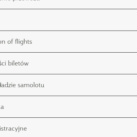
on of flights
ci biletów
ładzie samolotu
ka
stracyjne