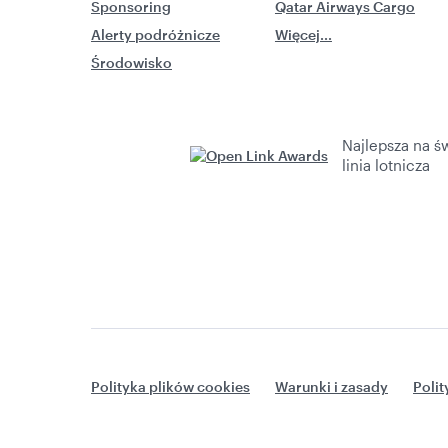
Sponsoring
Qatar Airways Cargo
Alerty podróżnicze
Więcej...
Środowisko
Najlepsza na ś
linia lotnicza
Polityka plików cookies
Warunki i zasady
Poli