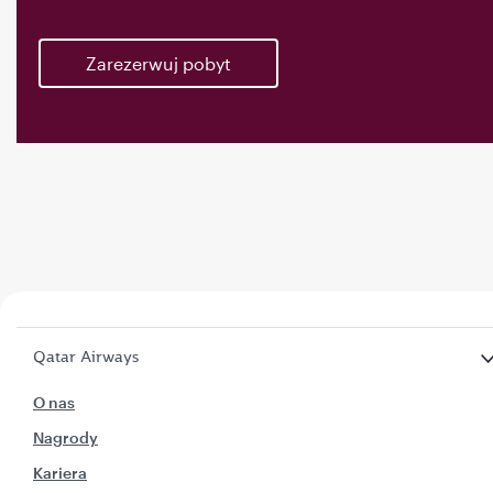
Zarezerwuj pobyt
Qatar Airways
O nas
Nagrody
Kariera