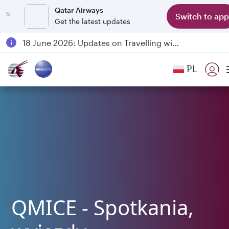
Qatar Airways
Switch to app
Get the latest updates
Passengers flying between Doha and Auckland on QR914 and QR915
18 June 2026: Updates on Travelling with Power Banks
6 August 2026: Qatar Airways flight resumption to Bahrain (BAH), Erbil (EBL), and Kuwait (KWI)
PL
Qatar Airways Expands Global Network to over 160 Destinations
QMICE - Spotkania,