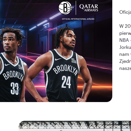
Oficj
W 201
pierw
NBA -
Jorku
nam 
Zjed
nasze