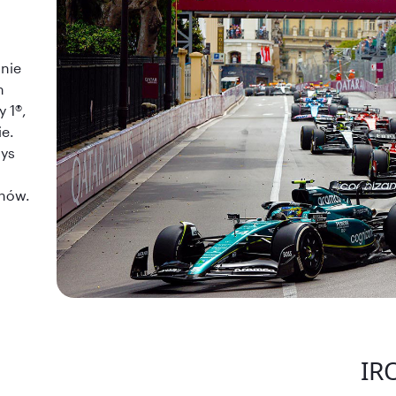
inie
m
 1®,
ie.
ays
anów.
IR