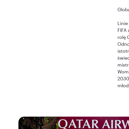
Globa
Lini
FIFA 
rolę 
Odno
istot
świec
mist
Wome
2030™
młod