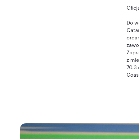
Oficj
Do ws
Qatar
organ
zawo
Zapr
z mi
70.3 
Coas