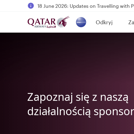
18 June 2026: Updates on Travelling with 
6 August 2026: Qatar Airways flight resump
Odkryj
Za
Qatar Airways Expands Global Network to 
(active)
Zapoznaj się z naszą
działalnością sponso