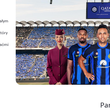
całym
który
raćmi
Pa