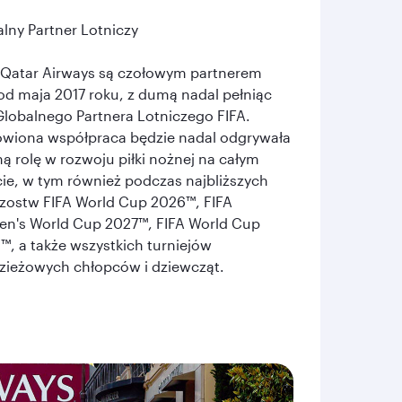
lny Partner Lotniczy
e Qatar Airways są czołowym partnerem
od maja 2017 roku, z dumą nadal pełniąc
Globalnego Partnera Lotniczego FIFA.
wiona współpraca będzie nadal odgrywała
ną rolę w rozwoju piłki nożnej na całym
ie, w tym również podczas najbliższych
rzostw FIFA World Cup 2026™, FIFA
n's World Cup 2027™, FIFA World Cup
, a także wszystkich turniejów
zieżowych chłopców i dziewcząt.