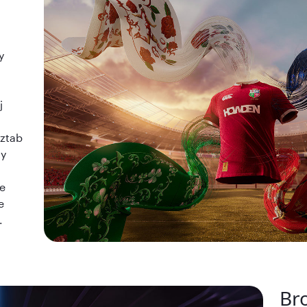
y
j
sztab
ty
ne
e
.
Br