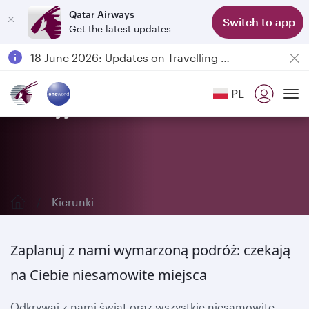
Qatar Airways
Switch to app
Get the latest updates
Passengers flying between Doha and Auckland on QR914 and QR915
18 June 2026: Updates on Travelling with Power Banks
6 August 2026: Qatar Airways flight resumption to Bahrain (BAH), Erbil (EBL), and Kuwait (KWI)
PL
Qatar Airways Expands Global Network to over 160 Destinations
Odkryj nasze kierunki
To
Kierunki
Zaplanuj z nami wymarzoną podróż: czekają
na Ciebie niesamowite miejsca
Odkrywaj z nami świat oraz wszystkie niesamowite