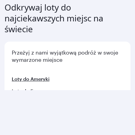
Odkrywaj loty do
najciekawszych miejsc na
świecie
Przeżyj z nami wyjątkową podróż w swoje
wymarzone miejsce
Loty do Ameryki
Loty do Europy
Loty na Bliski Wschód
Loty do Azji i regionu Pacyfiku
Loty do Afryki