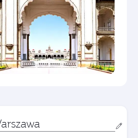
to
tu