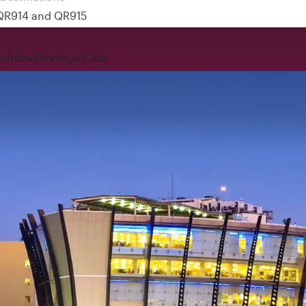
 QR914 and QR915
odróżuj
Privilege Club