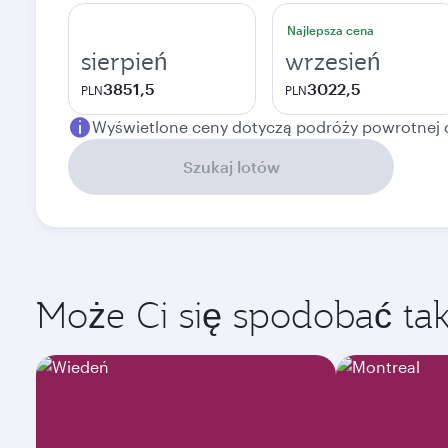
Najlepsza cena
sierpień
wrzesień
3851,5
3022,5
PLN
PLN
Wyświetlone ceny dotyczą podróży powrotnej 
Szukaj lotów
Może Ci się spodobać takż