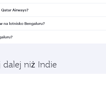
otnisko Bengaluru. Poszukaj lotów na naszej stronie internet
i Qatar Airways?
r Airways bezpośrednio. Siatka połączeń obejmuje ponad 
ów na lotnisko Bengaluru?
nii lotniczej. W przypadku lotów obsługiwanych przez Qatar 
galuru?
cznej. W przypadku lotów obsługiwanych przez naszych pa
 rezerwacji.
by skorzystać z najlepszych cen w wybranym okresie podróży
 dalej niż Indie