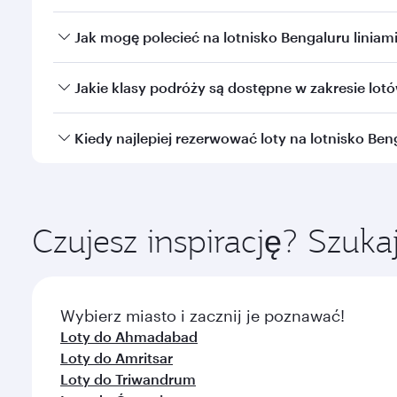
Tak, Qatar Airways realizuje bezpośrednie loty na l
Jak mogę polecieć na lotnisko Bengaluru liniam
Na lotnisko możesz dolecieć liniamiBengaluruQata
Jakie klasy podróży są dostępne w zakresie lot
przesiadką na międzynarodowym lotnisku Hamad.
Dostępność klas podróży zależy od trasy i danej li
Kiedy najlepiej rezerwować loty na lotnisko Ben
Qsuite w wybranych samolotach) i z Klasy Ekonomi
sprawdzenie szczegółów lotu podczas dokonywania
Zarezerwuj lot na lotnisko Bengaluru wcześniej, a
trasy i dostępności klas podróży.
Czujesz inspirację? Szukaj
Wybierz miasto i zacznij je poznawać!
Loty do Ahmadabad
Loty do Amritsar
Loty do Triwandrum