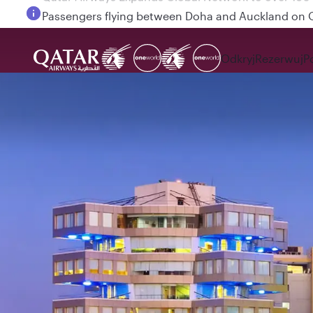
Passengers flying between Doha and Auckland on
Odkryj
Rezerwuj
P