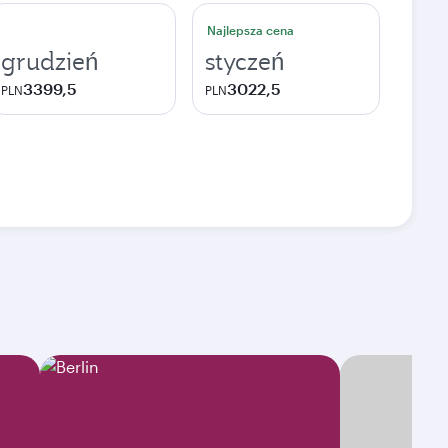
Najlepsza cena
grudzień
styczeń
3399,5
3022,5
PLN
PLN