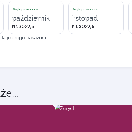
Najlepsza cena
Najlepsza cena
październik
listopad
3022,5
3022,5
PLN
PLN
dla jednego pasażera.
e...