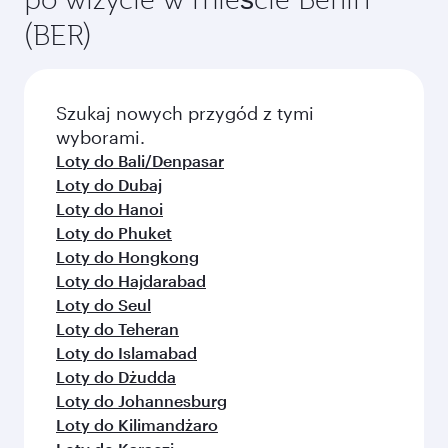
Wybierz miasto i zacznij je poznawać!
Loty do Monachium
Loty do Frankfurt
Loty do Adelaide
Loty do Auckland
Loty do Abu Zabi
Loty do Bangkok
Loty do Bengaluru
Loty do Brisbane
Loty do Bombaj
Loty do Kalkuta
Loty do Dżakarta
Loty do Kolombo
Loty do Koczin
Loty do Kapsztad
Loty do Dhaka
Loty do Delhi
Loty do Doha