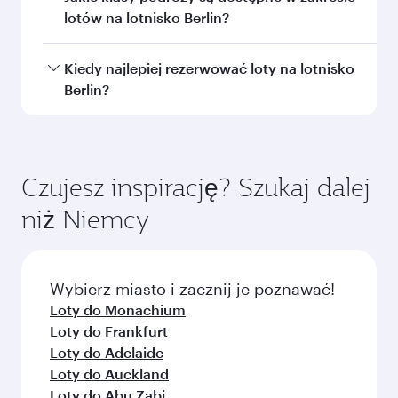
Dubaj
Hongko
Economy
Economy
PLN 2205
PLN 3150
Z
Z
06 paź 2026 - 14 paź 2026
13 paź 2026 - 05 
Często zadawane pytania
dotyczące lotu
Czy mogę zarezerwować bezpośrednie