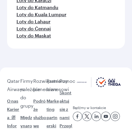
Więcej miejsc do zobaczenia
po wizycie w mieście Berlin
(BER)
Szukaj nowych przygód z tymi
wyborami.
Loty do Bali/Denpasar
Loty do Dubaj
Loty do Hanoi
Loty do Phuket
Loty do Hongkong
Loty do Hajdarabad