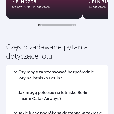
styczeń
2027
Szukaj lotów
Może Ci się spodobać także...