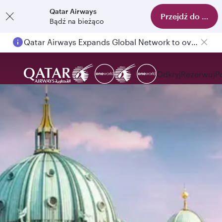
Qatar Airways
Przejdź do aplika
Bądź na bieżąco
Qatar Airways Expands Global Network to over 160 Destinations
Odkryj
Rezerwuj
P