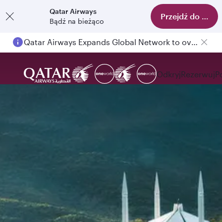
Qatar Airways
Przejdź do aplika
Bądź na bieżąco
Qatar Airways Expands Global Network to over 160 Destinations
Odkryj
Rezerwuj
P