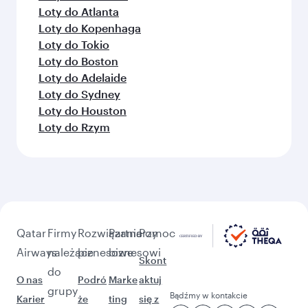
Loty do Atlanta
Loty do Kopenhaga
Loty do Tokio
Loty do Boston
Loty do Adelaide
Loty do Sydney
Loty do Houston
Loty do Rzym
Qatar
Firmy
Rozwiązania
Partnerzy
Pomoc
Airways
należące
biznesowe
biznesowi
Skont
do
O nas
Podró
Marke
aktuj
grupy
Bądźmy w kontakcie
Karier
że
ting
się z