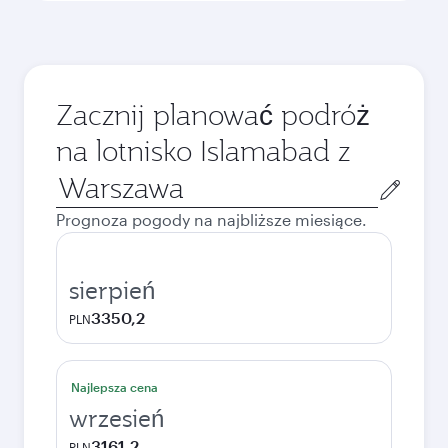
Zacznij planować podróż
na lotnisko Islamabad z
Miasto
wylotu
Prognoza pogody na najbliższe miesiące.
sierpień
3350,2
PLN
Najlepsza cena
wrzesień
3161,2
PLN