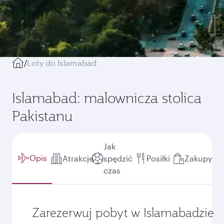
/
Loty do Islamabad
Islamabad: malownicza stolica
Pakistanu
Jak
Opis
Atrakcje
spędzić
Posiłki
Zakupy
czas
Zarezerwuj pobyt w Islamabadzie