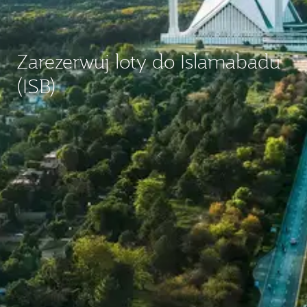
Zarezerwuj loty do Islamabadu
(ISB)