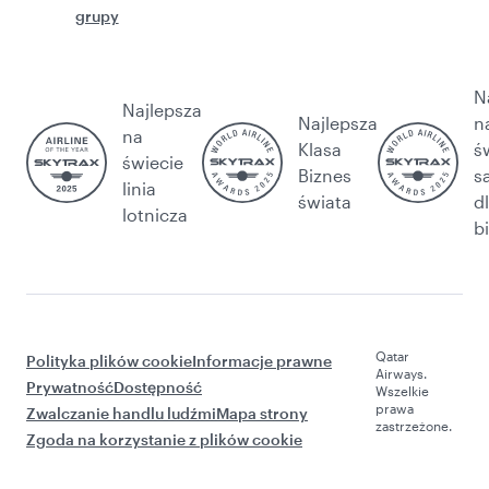
grupy
N
Najlepsza
Najlepsza
n
na
Klasa
ś
świecie
Biznes
s
linia
świata
d
lotnicza
b
Qatar
Polityka plików cookie
Informacje prawne
Airways.
Prywatność
Dostępność
Wszelkie
prawa
Zwalczanie handlu ludźmi
Mapa strony
zastrzeżone.
Zgoda na korzystanie z plików cookie