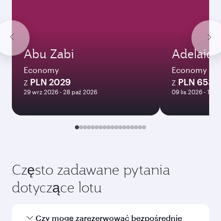
Abu Zabi
Adelaide
Economy
Economy
PLN 2029
PLN 6539
Z
Z
29 wrz 2026 - 28 paź 2026
09 lis 2026 - 13 li
Często zadawane pytania
dotyczące lotu
Czy mogę zarezerwować bezpośrednie