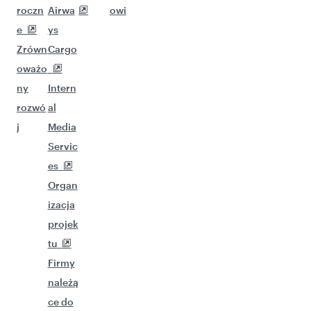
roczn
Airwa
owi
e
ys
Zrówn
Cargo
oważo
ny
Intern
rozwó
al
j
Media
Servic
es
Organ
izacja
projek
tu
Firmy
należą
ce do