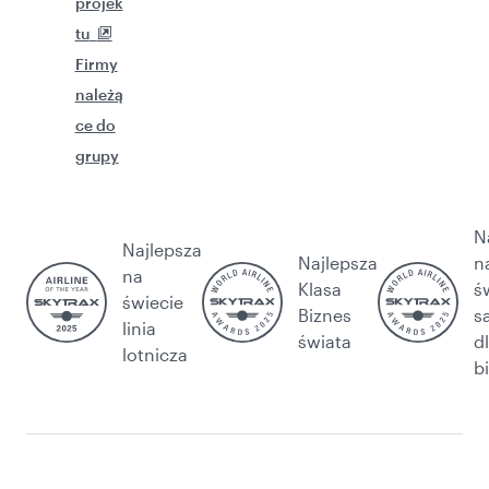
projek
tu
Firmy
należą
ce do
grupy
N
Najlepsza
Najlepsza
n
na
Klasa
ś
świecie
Biznes
s
linia
świata
d
lotnicza
b