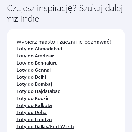
W przypadku lotów obsługiwanych przez
wybranym okresie podróży. Taryfy zależą od
Czujesz inspirację? Szukaj dalej
naszych partnerów dostępne mogą być różne
aktualnego popytu, popularności trasy i
niż Indie
klasy. Prosimy o sprawdzenie szczegółów lotu
dostępności klas podróży.
podczas dokonywania rezerwacji.
Wybierz miasto i zacznij je poznawać!
Loty do Ahmadabad
Loty do Amritsar
Loty do Bengaluru
Loty do Ćennaj
Loty do Delhi
Loty do Bombaj
Loty do Hajdarabad
Loty do Koczin
Loty do Kalkuta
Loty do Doha
Loty do Londyn
Loty do Dallas/Fort Worth