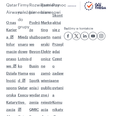
Qatar
Firmy
Rozwiązania
Partnerzy
Pomoc
Airways
należące
biznesowe
biznesowi
Skont
do
O nas
Podró
Marke
aktuj
grupy
Bądźmy w kontakcie
Karier
że
ting
się z
a
Międz
służbo
partn
nami
Infor
ynaro
we
erski
Przegl
macje
dowe
Beyon
Elektr
ądaj
praso
Lotnis
d
onicz
Częst
we
ko
Busin
ne
o
Działa
Hama
ess
zamó
zadaw
lność
d
Spotk
wienia
ane
spons
Qatar
ania i
public
pytani
orska
Execu
wydar
zne i
a
Katary
tive
zenia
rejestr
Komu
zacja
QMIC
acja
nikaty