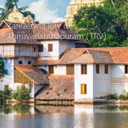
Zarezerwuj loty do
Thiruvananthapuram (TRV)