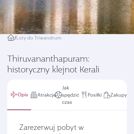
/
Loty do Triwandrum
Thiruvananthapuram:
historyczny klejnot Kerali
Jak
Opis
Atrakcje
spędzić
Posiłki
Zakupy
czas
Zarezerwuj pobyt w