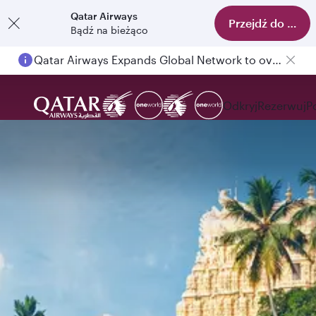
Qatar Airways
Przejdź do aplika
Bądź na bieżąco
Qatar Airways Expands Global Network to over 160 Destinations
Odkryj
Rezerwuj
P