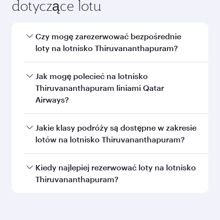
dotyczące lotu
Czy mogę zarezerwować bezpośrednie
loty na lotnisko Thiruvananthapuram?
Tak, Qatar Airways realizuje bezpośrednie loty
Jak mogę polecieć na lotnisko
na lotnisko Thiruvananthapuram. Poszukaj
Thiruvananthapuram liniami Qatar
lotów na naszej stronie internetowej, aby
Airways?
znaleźć ich daty i częstotliwość.
Na lotnisko możesz dolecieć
Jakie klasy podróży są dostępne w zakresie
liniamiThiruvananthapuramQatar Airways
lotów na lotnisko Thiruvananthapuram?
bezpośrednio. Siatka połączeń obejmuje ponad
150 miejsc docelowych z bezproblemową i
Dostępność klas podróży zależy od trasy i danej
Kiedy najlepiej rezerwować loty na lotnisko
przyjemną przesiadką na międzynarodowym
linii lotniczej. W przypadku lotów
Thiruvananthapuram?
lotnisku Hamad.
obsługiwanych przez Qatar Airways możesz
skorzystać z Klasy Biznes (opcja Qsuite w
Zarezerwuj lot na lotnisko Thiruvananthapuram
wybranych samolotach) i z Klasy Ekonomicznej.
wcześniej, aby skorzystać z najlepszych cen w