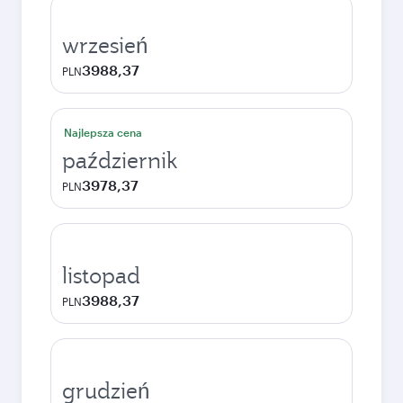
wrzesień
3988,37
PLN
Najlepsza cena
październik
3978,37
PLN
listopad
3988,37
PLN
grudzień