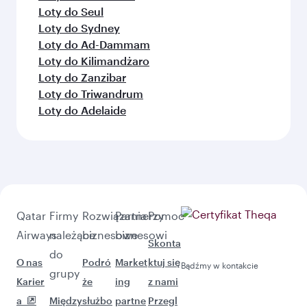
Loty do Seul
Loty do Sydney
Loty do Ad-Dammam
Loty do Kilimandżaro
Loty do Zanzibar
Loty do Triwandrum
Loty do Adelaide
Qatar
Firmy
Rozwiązania
Partnerzy
Pomoc
Airways
należące
biznesowe
biznesowi
Skonta
do
O nas
Podró
Market
ktuj się
Bądźmy w kontakcie
grupy
Karier
że
ing
z nami
a
Między
służbo
partne
Przegl