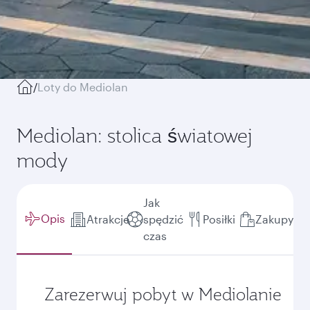
/
Loty do Mediolan
Mediolan: stolica światowej
mody
Jak
Opis
Atrakcje
spędzić
Posiłki
Zakupy
czas
Zarezerwuj pobyt w Mediolanie