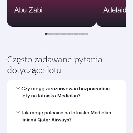
Abu Zabi
Adelaide
Często zadawane pytania
dotyczące lotu
Czy mogę zarezerwować bezpośrednie
loty na lotnisko Mediolan?
Tak, Qatar Airways realizuje bezpośrednie loty
Jak mogę polecieć na lotnisko Mediolan
na lotnisko Mediolan. Poszukaj lotów na naszej
liniami Qatar Airways?
stronie internetowej, aby znaleźć ich daty i
częstotliwość.