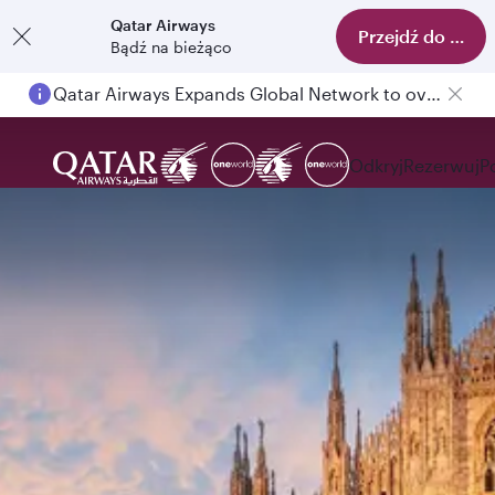
Qatar Airways
Przejdź do aplika
Bądź na bieżąco
Qatar Airways Expands Global Network to over 160 Destinations
Odkryj
Rezerwuj
P