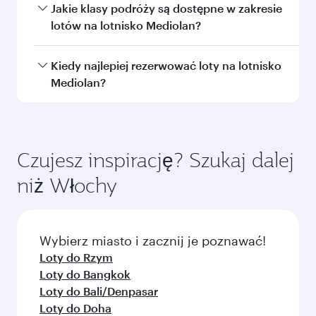
Na lotnisko możesz dolecieć
Jakie klasy podróży są dostępne w zakresie
liniamiMediolanQatar Airways bezpośrednio.
lotów na lotnisko Mediolan?
Siatka połączeń obejmuje ponad 150 miejsc
docelowych z bezproblemową i przyjemną
Dostępność klas podróży zależy od trasy i danej
Kiedy najlepiej rezerwować loty na lotnisko
przesiadką na międzynarodowym lotnisku
linii lotniczej. W przypadku lotów
Mediolan?
Hamad.
obsługiwanych przez Qatar Airways możesz
skorzystać z Klasy Biznes (opcja Qsuite w
Zarezerwuj lot na lotnisko Mediolan wcześniej,
wybranych samolotach) i z Klasy Ekonomicznej.
aby skorzystać z najlepszych cen w wybranym
W przypadku lotów obsługiwanych przez
okresie podróży. Taryfy zależą od aktualnego
Czujesz inspirację? Szukaj dalej
naszych partnerów dostępne mogą być różne
popytu, popularności trasy i dostępności klas
niż Włochy
klasy. Prosimy o sprawdzenie szczegółów lotu
podróży.
podczas dokonywania rezerwacji.
Wybierz miasto i zacznij je poznawać!
Loty do Rzym
Loty do Bangkok
Loty do Bali/Denpasar
Loty do Doha