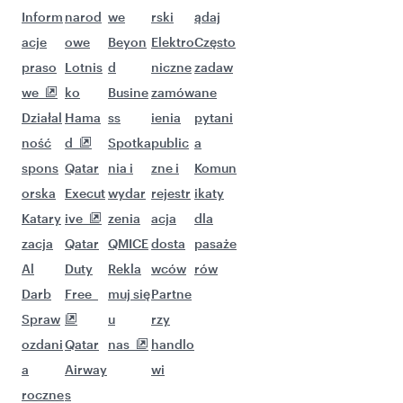
Inform
narod
we
rski
ądaj
acje
owe
Beyon
Elektro
Często
praso
Lotnis
d
niczne
zadaw
we
ko
Busine
zamów
ane
Działal
Hama
ss
ienia
pytani
ność
d
Spotka
public
a
spons
Qatar
nia i
zne i
Komun
orska
Execut
wydar
rejestr
ikaty
Katary
ive
zenia
acja
dla
zacja
Qatar
QMICE
dosta
pasaże
Al
Duty
Rekla
wców
rów
Darb
Free
muj się
Partne
Spraw
u
rzy
ozdani
Qatar
nas
handlo
a
Airway
wi
roczne
s