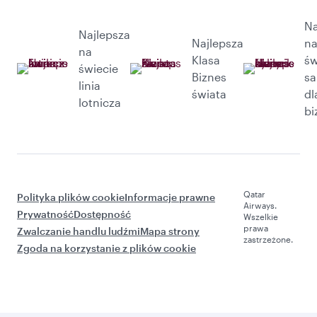
Na
Najlepsza
Najlepsza
n
na
Klasa
św
świecie
Biznes
sa
linia
świata
dl
lotnicza
bi
Qatar
Polityka plików cookie
Informacje prawne
Airways.
Prywatność
Dostępność
Wszelkie
prawa
Zwalczanie handlu ludźmi
Mapa strony
zastrzeżone.
Zgoda na korzystanie z plików cookie