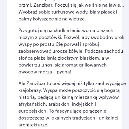
brzmi: Zanzibar. Poczuj się jak we śnie na jawie...
Wyobraź sobie turkusowe wody, biały piasek i
palmy kołyszące się na wietrze.
Przygotuj się na słodkie lenistwo na plażach
niczym z pocztówki. Pozwól, aby swobodny urok
wyspy po prostu Cię porwał i spróbuj
zaobserwować urocze żółwie. Podczas zachodu
słońca plaże lśnią złocistym blaskiem, a w
powietrzu unosi się aromat grillowanych
owoców morza – pycha!
Ale Zanzibar to coś więcej niż tylko zachwycające
krajobrazy. Wyspa może poszczycić się bogatą
historią, będącą unikalną mieszanką wpływów
afrykańskich, arabskich, indyjskich i
europejskich. To fascynujące połączenie
dostrzeżesz w lokalnych tradycjach i unikalnej
architekturze.