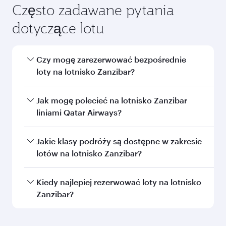
Często zadawane pytania
dotyczące lotu
Czy mogę zarezerwować bezpośrednie
loty na lotnisko Zanzibar?
Tak, Qatar Airways realizuje bezpośrednie loty
Jak mogę polecieć na lotnisko Zanzibar
na lotnisko Zanzibar. Poszukaj lotów na naszej
liniami Qatar Airways?
stronie internetowej, aby znaleźć ich daty i
częstotliwość.
Na lotnisko możesz dolecieć
Jakie klasy podróży są dostępne w zakresie
liniamiZanzibarQatar Airways bezpośrednio.
lotów na lotnisko Zanzibar?
Siatka połączeń obejmuje ponad 150 miejsc
docelowych z bezproblemową i przyjemną
Dostępność klas podróży zależy od trasy i danej
Kiedy najlepiej rezerwować loty na lotnisko
przesiadką na międzynarodowym lotnisku
linii lotniczej. W przypadku lotów
Zanzibar?
Hamad.
obsługiwanych przez Qatar Airways możesz
skorzystać z Klasy Biznes (opcja Qsuite w
Zarezerwuj lot na lotnisko Zanzibar wcześniej,