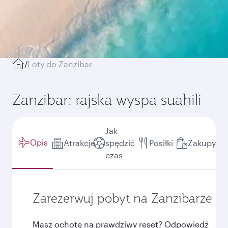
/
Loty do Zanzibar
Zanzibar: rajska wyspa suahili
Jak
Opis
Atrakcje
spędzić
Posiłki
Zakupy
czas
Zarezerwuj pobyt na Zanzibarze
Masz ochotę na prawdziwy reset? Odpowiedź