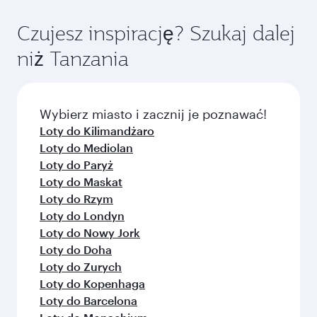
wybranych samolotach) i z Klasy Ekonomicznej.
aby skorzystać z najlepszych cen w wybranym
W przypadku lotów obsługiwanych przez
okresie podróży. Taryfy zależą od aktualnego
Czujesz inspirację? Szukaj dalej
naszych partnerów dostępne mogą być różne
popytu, popularności trasy i dostępności klas
niż Tanzania
klasy. Prosimy o sprawdzenie szczegółów lotu
podróży.
podczas dokonywania rezerwacji.
Wybierz miasto i zacznij je poznawać!
Loty do Kilimandżaro
Loty do Mediolan
Loty do Paryż
Loty do Maskat
Loty do Rzym
Loty do Londyn
Loty do Nowy Jork
Loty do Doha
Loty do Zurych
Loty do Kopenhaga
Loty do Barcelona