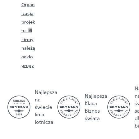
Organ
izacja
projek
tu
Firmy
należą
ce do
grupy
N
Najlepsza
Najlepsza
n
na
Klasa
ś
świecie
Biznes
s
linia
świata
d
lotnicza
b