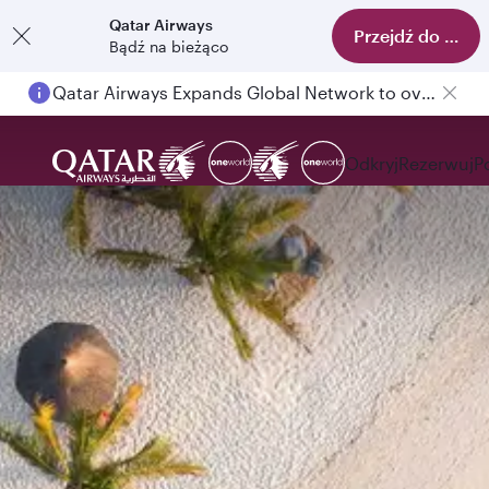
Qatar Airways
Przejdź do aplika
Bądź na bieżąco
Qatar Airways Expands Global Network to over 160 Destinations
Passengers flying between Doha and Auckland on QR914 and QR915
Odkryj
Rezerwuj
P