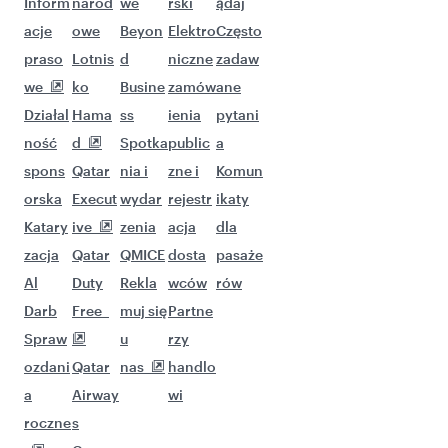
Inform
narod
we
rski
ądaj
acje
owe
Beyon
Elektro
Często
praso
Lotnis
d
niczne
zadaw
we
ko
Busine
zamów
ane
Działal
Hama
ss
ienia
pytani
ność
d
Spotka
public
a
spons
Qatar
nia i
zne i
Komun
orska
Execut
wydar
rejestr
ikaty
Katary
ive
zenia
acja
dla
zacja
Qatar
QMICE
dosta
pasaże
Al
Duty
Rekla
wców
rów
Darb
Free
muj się
Partne
Spraw
u
rzy
ozdani
Qatar
nas
handlo
a
Airway
wi
roczne
s