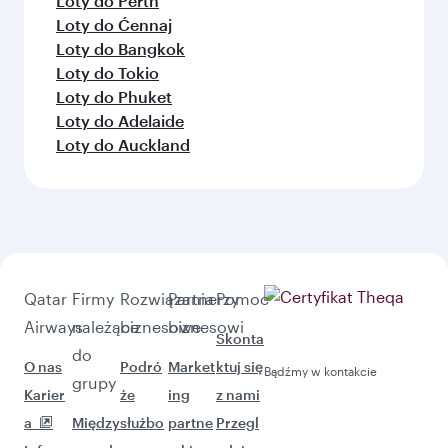
Loty do Perth
Loty do Ćennaj
Loty do Bangkok
Loty do Tokio
Loty do Phuket
Loty do Adelaide
Loty do Auckland
Qatar
Firmy
Rozwiązania
Partnerzy
Pomoc
Airways
należące
biznesowe
biznesowi
Skonta
do
O nas
Podró
Market
ktuj się
Bądźmy w kontakcie
grupy
Karier
że
ing
z nami
a
Między
służbo
partne
Przegl