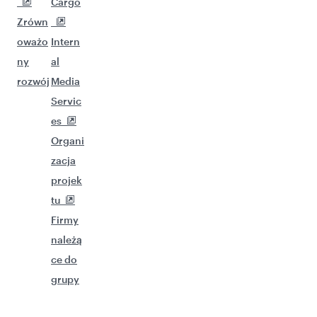
Cargo
Zrówn
oważo
Intern
ny
al
rozwój
Media
Servic
es
Organi
zacja
projek
tu
Firmy
należą
ce do
grupy