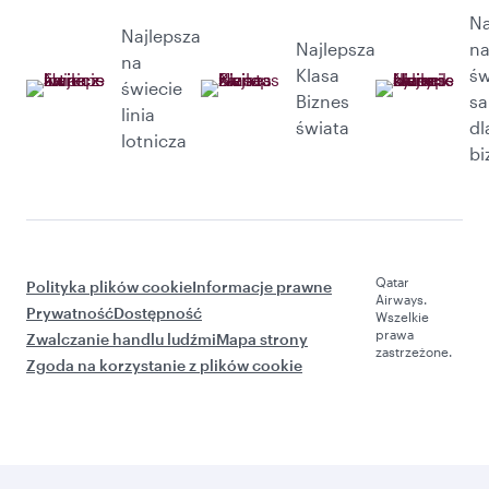
Na
Najlepsza
Najlepsza
n
na
Klasa
św
świecie
Biznes
sa
linia
świata
dl
lotnicza
bi
Qatar
Polityka plików cookie
Informacje prawne
Airways.
Prywatność
Dostępność
Wszelkie
prawa
Zwalczanie handlu ludźmi
Mapa strony
zastrzeżone.
Zgoda na korzystanie z plików cookie