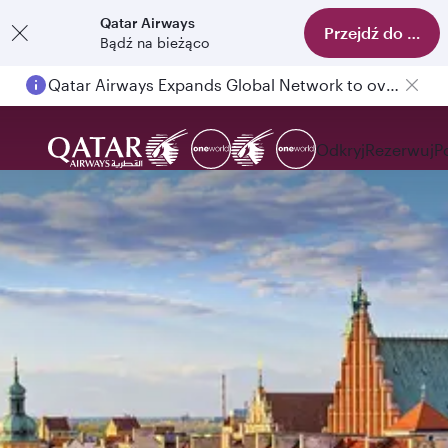
Qatar Airways
Przejdź do aplika
Bądź na bieżąco
Qatar Airways Expands Global Network to over 160 Destinations
Odkryj
Rezerwuj
P