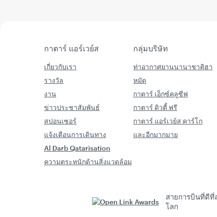
กาตาร์ แอร์เวย์ส
กลุ่มบริษัท
เกี่ยวกับเรา
ท่าอากาศยานนานาชาติฮา
รางวัล
หมัด
งาน
กาตาร์ เอ็กซ์คลูซีฟ
ข่าวประชาสัมพันธ์
กาตาร์ ดิวตี้ ฟรี
สปอนเซอร์
กาตาร์ แอร์เวย์ส คาร์โก
แจ้งเตือนการเดินทาง
และอีกมากมาย
Al Darb Qatarisation
ความตระหนักด้านสิ่งแวดล้อม
สายการบินที่ดีที่
โลก