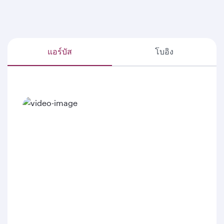
แอร์บัส
โบอิง