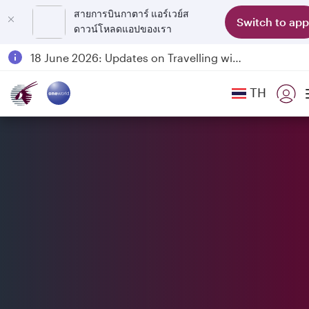
สายการบินกาตาร์ แอร์เวย์ส
Switch to app
ดาวน์โหลดแอปของเรา
Passengers flying between Doha and Auckland on QR914 and QR915
18 June 2026: Updates on Travelling with Power Banks
6 August 2026: Qatar Airways flight resumption to Bahrain (BAH), Erbil (EBL), and Kuwait (KWI)
TH
Qatar Airways Expands Global Network to over 160 Destinations