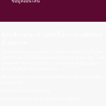
ข้อมูลออนไลน์
คุณลักษณะช่วยเหลือการแสดงผล
ด้วยภาพ
โปรแกรมอ่านหน้าจอจะสามารถนำทางข้อมูลในเว็บไซต์
เพื่อช่วยเหลือผู้ใช้ที่มีความบกพร่องทางการมองเห็น โดยจ
แสดงผลภาพพร้อมกับข้อความแสดงแทนที่เขียนอธิบาย
ข้อมูลที่แสดงไว้ในภาพดังกล่าว
เว็บไซต์ของเราจะแสดงผลได้ดีที่สุดเมื่อใช้เบราว์เซอร์ต่าง
ร่วมกันดังนี้
Chrome และ ChromeVox
Firefox กับ Internet Explorer และ NVDA