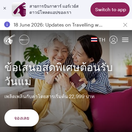
สายการบินกาตาร์ แอร์เวย์ส
Switch to app
ดาวน์โหลดแอปของเรา
Passengers flying between Doha and Auckland on QR914 and QR915
18 June 2026: Updates on Travelling with Power Banks
6 August 2026: Qatar Airways flight resumption to Bahrain (BAH), Erbil (EBL), and Kuwait (KWI)
TH
Qatar Airways Expands Global Network to over 160 Destinations
To
ข้อเสนอสุดพิเศษต้อนรับ
วันแม่
เพลิดเพลินกับค่าโดยสารเริ่มต้น 22,999 บาท
จองเลย