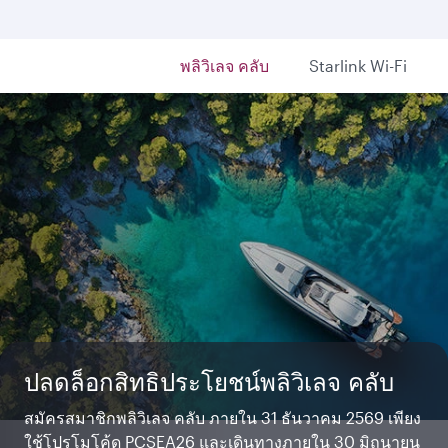
พลิวิเลจ คลับ
Starlink Wi-Fi
หรูหรา เป็นส่วนตัว กับคิวสวีท
วิวทิวทัศน์มาพร้อมสิทธิประโยชน์
ปลดล็อกสิทธิประโยชน์พลิวิเลจ คลับ
Starlink Wi‑Fi. เร็วและฟรี
เริ่มต้นการเดินทางที่น่าจดจำ ซึ่งนิยามของความหรูหราถูก
ดื่มด่ำไปกับทิวทัศน์อันน่าตื่นตาตื่นใจของ The ORCHARD
สมัครสมาชิกพลิวิเลจ คลับ ภายใน 31 ธันวาคม 2569 เพียง
แชทกับครอบครัวและเพื่อน ๆ หรือสตรีมรายการโปรดของ
ยกระดับใหม่ ผ่อนคลาย รับประทานอาหาร และพักผ่อน
และเพลิดเพลินกับการช้อปปิ้งและการรับประทานอาหาร
ใช้โปรโมโค้ด PCSEA26 และเดินทางภายใน 30 มิถุนายน
คุณได้อย่างเต็มที่ เพียงล็อกอินหรือสมัครเข้าร่วม Privilege
อย่างเต็มที่ ท่ามกลางพื้นที่กว้างขวางและความเป็นส่วนตัว
ระดับโลกที่ Qatar Duty Free พร้อมรับสิทธิประโยชน์สุด