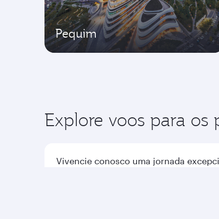
Pequim
Explore voos para os p
Vivencie conosco uma jornada excepci
Voos para a América
Voos 
Voos para a África