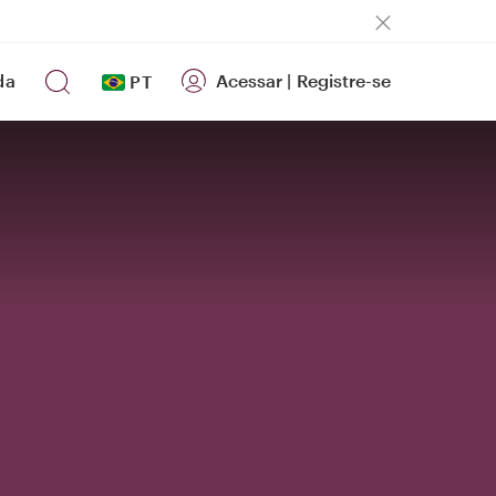
da
Acessar
|
Registre-se
PT