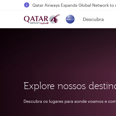
18 June 2026: Updates on Travelling with 
6 August 2026: Qatar Airways flight resump
Descubra
Qatar Airways Expands Global Network to 
(active)
Explore nossos destin
Descubra os lugares para aonde voamos e com