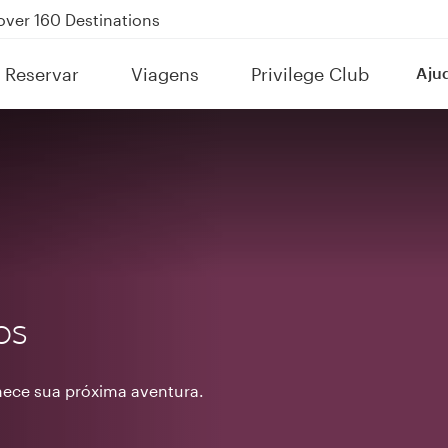
Power Banks
tion to Bahrain (BAH), Erbil (EBL), and Kuwait (KWI)
Reservar
Viagens
Privilege Club
Aju
over 160 Destinations
os
ece sua próxima aventura.