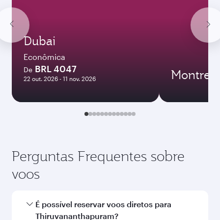
Dezembro
10.968,06
BRL
Janeiro
9.900,05
BRL
As tarifas exibidas são para uma viagem
de ida e volta para um passageiro.
Buscar voos