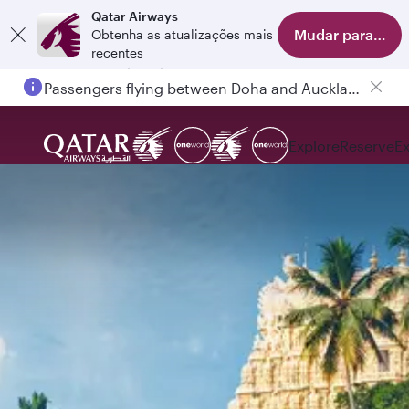
Qatar Airways
Mudar para o apl
Obtenha as atualizações mais
recentes
Passengers flying between Doha and Auckland on QR914 and QR915
Explore
Reserve
E