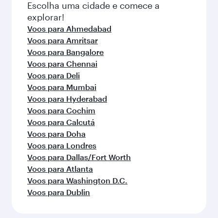
Perguntas Frequentes sobre
voos
É possível reservar voos diretos para
Thiruvananthapuram?
Sim, a Qatar Airways opera voos diretos para
Como voar para Thiruvananthapuram com
Thiruvananthapuram. Busque voos na nossa
a Qatar Airways?
página inicial para encontrar horários e
frequências de voos.
Você pode voar diretamente para
Quais classes de viagem estão disponíveis
Thiruvananthapuram com a Qatar Airways.
em voos para Thiruvananthapuram?
Fazemos conexão via Doha a mais de 150
destinos, com traslados fáceis e eficientes no
A disponibilidade de classes de viagem
Quando é a melhor época para reservar
Aeroporto Internacional de Hamad.
depende da rota e da companhia aérea que
voos para Thiruvananthapuram?
opera o voo. Nos voos operados pela Qatar