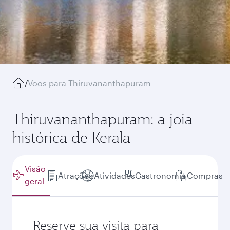
/
Voos para Thiruvananthapuram
Thiruvananthapuram: a joia
histórica de Kerala
Visão
Atrações
Atividades
Gastronomia
Compras
geral
Reserve sua visita para