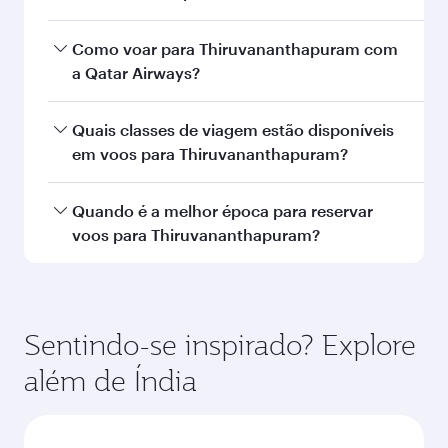
Você também pode gostar...
Dubai
Econômica
BRL 4047
De
Montreal
22 out. 2026 - 11 nov. 2026