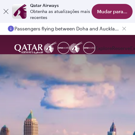
Qatar Airways
Mudar para o apl
Obtenha as atualizações mais
recentes
Passengers flying between Doha and Auckland on QR914 and QR915
Explore
Reserve
E