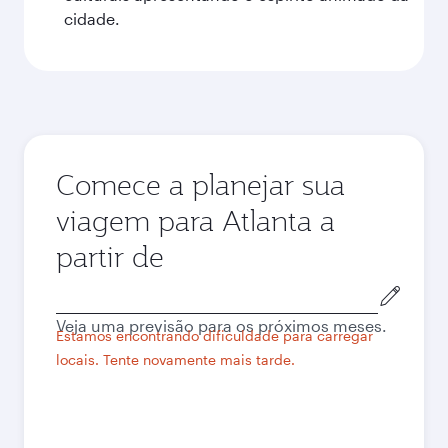
cidade.
Comece a planejar sua
viagem para Atlanta a
partir de
Cidade
de
Veja uma previsão para os próximos meses.
origem
Estamos encontrando dificuldade para carregar
locais. Tente novamente mais tarde.