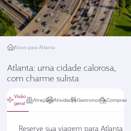
/
Voos para Atlanta
Atlanta: uma cidade calorosa,
com charme sulista
Visão
Atrações
Atividades
Gastronomia
Compras
geral
Reserve sua viagem para Atlanta