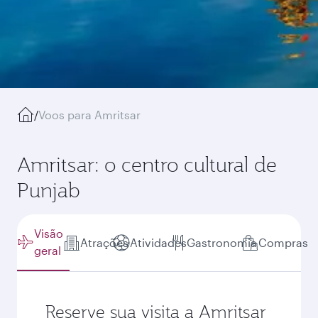
/
Voos para Amritsar
Amritsar: o centro cultural de
Punjab
Visão
Atrações
Atividades
Gastronomia
Compras
geral
Reserve sua visita a Amritsar