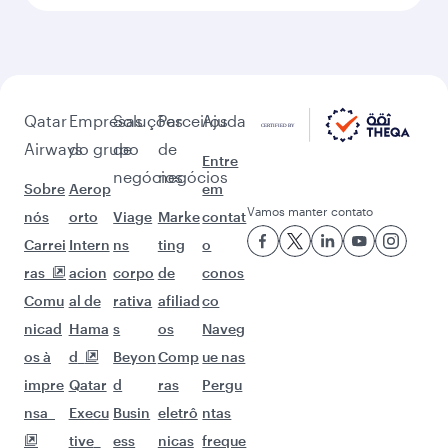
Qatar
Empresas
Soluções
Parceiros
Ajuda
Airways
do grupo
de
de
Entre
negócios
negócios
Sobre
Aerop
em
Vamos manter contato
nós
orto
Viage
Marke
contat
Carrei
Intern
ns
ting
o
ras
acion
corpo
de
conos
Comu
al de
rativa
afiliad
co
nicad
Hama
s
os
Naveg
os à
d
Beyon
Comp
ue nas
impre
Qatar
d
ras
Pergu
nsa
Execu
Busin
eletrô
ntas
tive
ess
nicas
freque