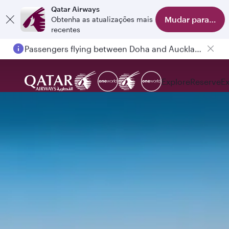
Qatar Airways
Mudar para o apl
Obtenha as atualizações mais
recentes
Passengers flying between Doha and Auckland on QR914 and QR915
Explore
Reserve
E