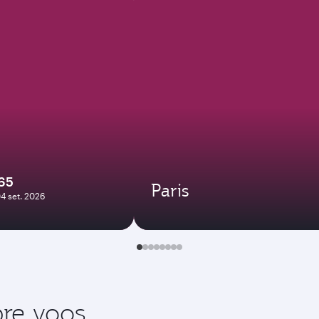
65
Paris
04 set. 2026
re voos