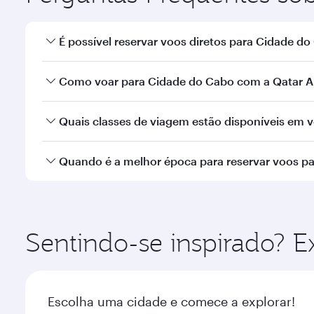
É possível reservar voos diretos para Cidade d
Sim, a Qatar Airways opera voos diretos para Cida
Como voar para Cidade do Cabo com a Qatar A
Você pode voar diretamente para Cidade do Cabo c
Quais classes de viagem estão disponíveis em 
Aeroporto Internacional de Hamad.
A disponibilidade de classes de viagem depende d
Quando é a melhor época para reservar voos p
Executiva (que oferece a Qsuite em aeronaves sele
nossos parceiros. Consulte as informações do vo
Reserve seu voo para Cidade do Cabo com antecedê
demanda sazonal, popularidade da rota e disponibi
Sentindo-se inspirado? E
Escolha uma cidade e comece a explorar!