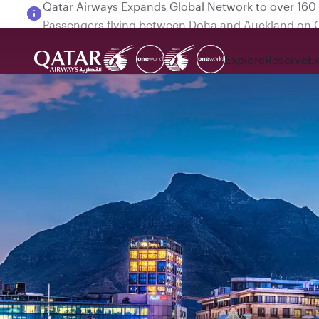
Passengers flying between Doha and Auckland on
Explore
Reserve
E