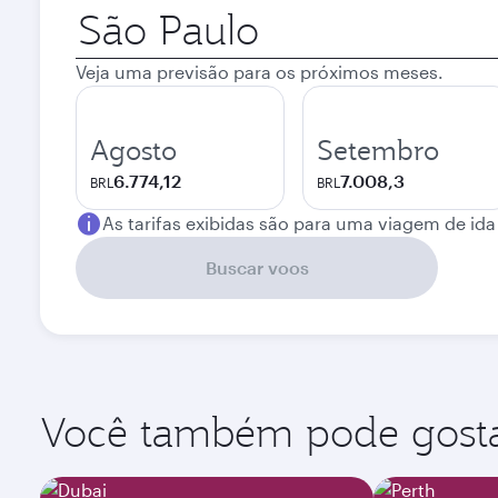
Cidade
de
origem
Veja uma previsão para os próximos meses.
Agosto
Setembro
6.774,12
7.008,3
BRL
BRL
As tarifas exibidas são para uma viagem de ida
Buscar voos
Você também pode gostar