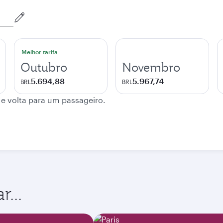
Melhor tarifa
Outubro
Novembro
5.694,88
5.967,74
BRL
BRL
 e volta para um passageiro.
...