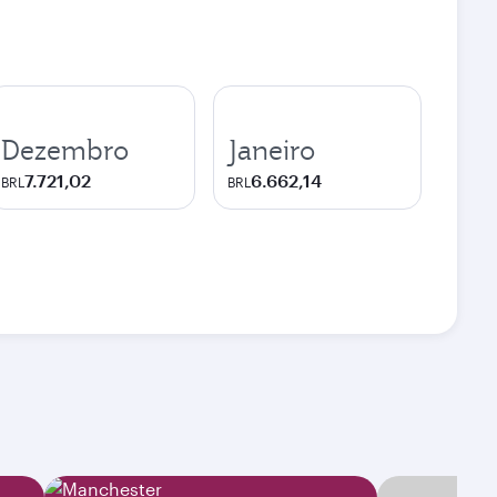
Dezembro
Janeiro
7.721,02
6.662,14
BRL
BRL