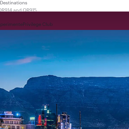
 QR914 and QR915
xperimente
Privilege Club